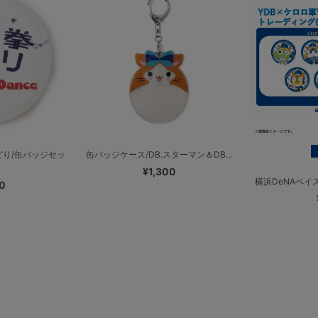
どり/缶バッジセッ
缶バッジケース/DB.スターマン＆DB...
¥1,300
横浜DeNAベイス
0