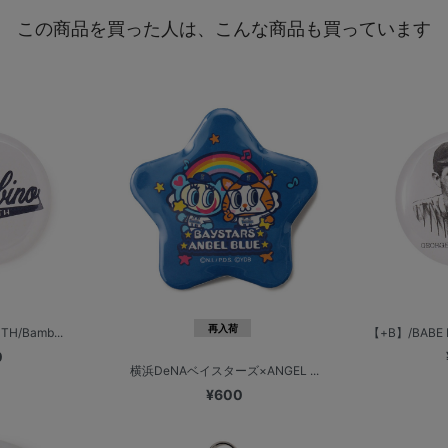
この商品を買った人は、こんな商品も買っています
再入荷
H/Bamb...
【+B】/BABE
0
横浜DeNAベイスターズ×ANGEL ...
¥600