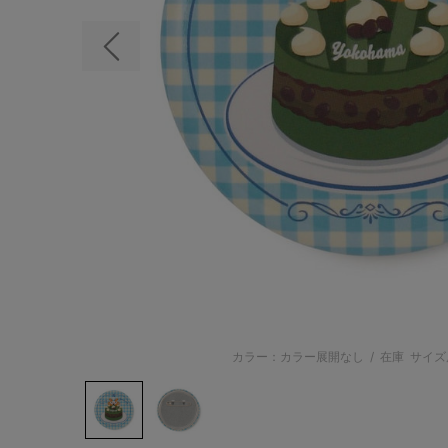
前の画像
カラー：カラー展開なし
/
在庫
サイズ