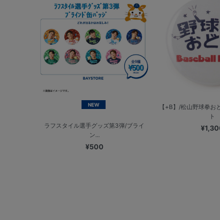
NEW
【+B】/松山野球拳お
ト
ラフスタイル選手グッズ第3弾/ブライ
¥1,30
ン...
¥500