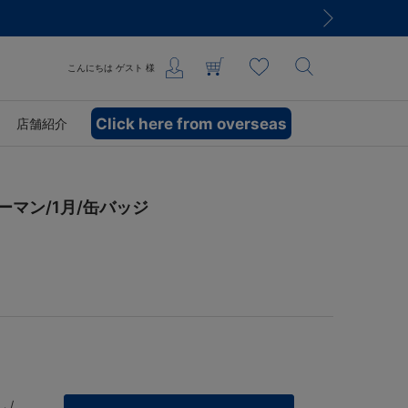
こんにちは
ゲスト
様
Click here from overseas
店舗紹介
ーマン/1月/缶バッジ
 /