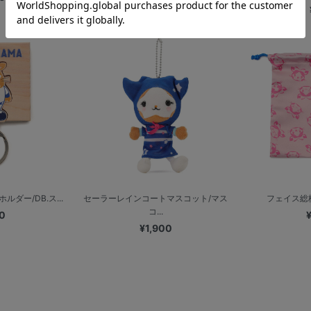
ダー/DB.ス...
セーラーレインコートマスコット/マス
フェイス総柄
コ...
0
¥1,900