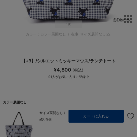
サ
1
/6
カラー：カラー展開なし
/
在庫
サイズ展開なし:△
【+B】/シルエットミッキーマウス/ランチトート
¥4,800
(税込)
91
人がお気に入りに登録中
カラー展開なし
サイズ展開なし /
カートに入れる
残り9個