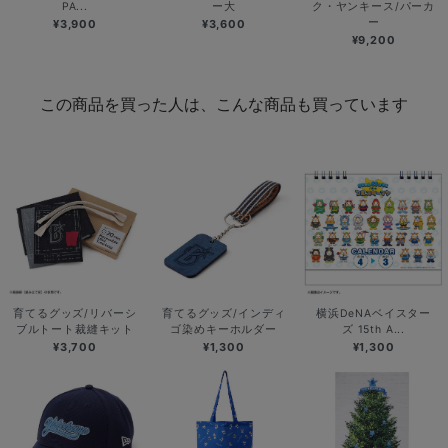
PA...
ー大
ク・ヤンキース/パーカ
ー
¥3,900
¥3,600
¥9,200
この商品を買った人は、こんな商品も買っています
育てるグッズ/リバーシ
育てるグッズ/インディ
横浜DeNAベイスター
ブルトート裁縫キット
ゴ染めキーホルダー
ズ 15th A...
¥3,700
¥1,300
¥1,300