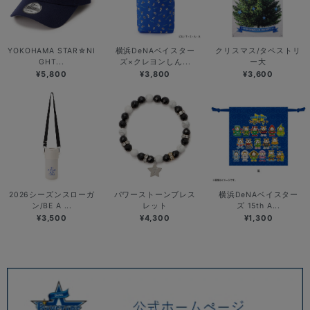
YOKOHAMA STAR☆NI
横浜DeNAベイスター
クリスマス/タペストリ
GHT...
ズ×クレヨンしん...
ー大
¥5,800
¥3,800
¥3,600
2026シーズンスローガ
パワーストーンブレス
横浜DeNAベイスター
ン/BE A ...
レット
ズ 15th A...
¥3,500
¥4,300
¥1,300