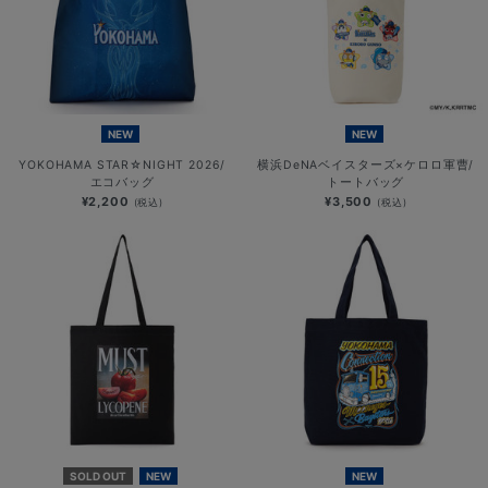
NEW
NEW
YOKOHAMA STAR☆NIGHT 2026/
横浜DeNAベイスターズ×ケロロ軍曹/
エコバッグ
トートバッグ
¥2,200
¥3,500
(税込)
(税込)
SOLD OUT
NEW
NEW