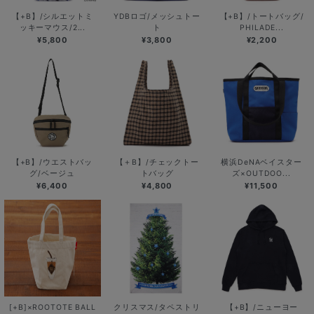
【+B】/シルエットミ
YDBロゴ/メッシュトー
【+B】/トートバッグ/
ッキーマウス/2...
ト
PHILADE...
¥5,800
¥3,800
¥2,200
【+B】/ウエストバッ
【＋B】/チェックトー
横浜DeNAベイスター
グ/ベージュ
トバッグ
ズ×OUTDOO...
¥6,400
¥4,800
¥11,500
[+B]×ROOTOTE BALL
クリスマス/タペストリ
【+B】/ニューヨー