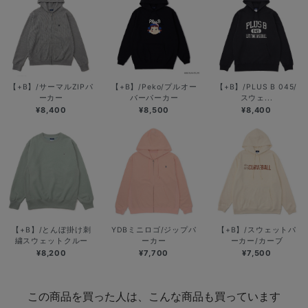
【+B】/サーマルZIPパ
【+B】/Peko/プルオー
【+B】/PLUS B 045/
ーカー
バーパーカー
スウェ...
¥8,400
¥8,500
¥8,400
【+B】/とんぼ掛け刺
YDBミニロゴ/ジップパ
【+B】/スウェットパ
繍スウェットクルー
ーカー
ーカー/カーブ
¥8,200
¥7,700
¥7,500
この商品を買った人は、こんな商品も買っています