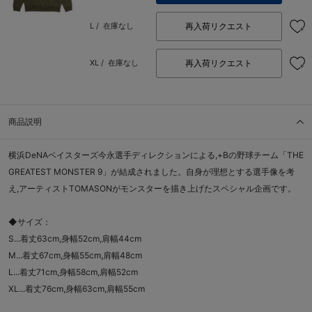
再入荷リクエスト
L /
在庫なし
再入荷リクエスト
XL /
在庫なし
商品説明
横浜DeNAベイスターズ今永選手ディレクションによる,+Bの野球チーム「THE
GREATEST MONSTER 9」が結成されました。自身が理想とする選手像を考
え,アーティストTOMASONがモンスターを描き上げたスペシャル企画です。
◆サイズ：
S...着丈63cm,身幅52cm,肩幅44cm
M...着丈67cm,身幅55cm,肩幅48cm
L...着丈71cm,身幅58cm,肩幅52cm
XL...着丈76cm,身幅63cm,肩幅55cm