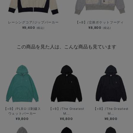
レーシングコア/ジップパーカー
【+B】/立体ポケットフーディ
¥9,400
¥8,800
(税込)
(税込)
この商品を見た人は、こんな商品も見ています
【+B】/PLBロゴ刺繍ス
【+B】/The Greatest
【+B】/The Greatest
ウェットパーカー
M...
M...
¥9,800
¥6,800
¥6,800