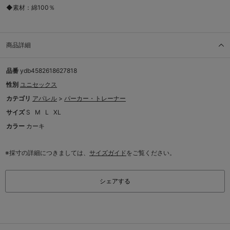
◆素材：綿100％
商品詳細
品番
ydb4582618627818
性別
ユニセックス
カテゴリ
アパレル
>
パーカー・トレーナー
サイズ
S
M
L
XL
カラー
カーキ
※採寸の詳細につきましては、
サイズガイド
をご覧ください。
シェアする