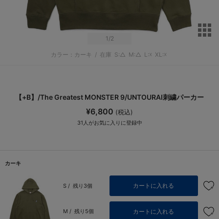
サ
1
/2
カラー：カーキ
/
在庫
S:△
M:△
L:☓
XL:☓
【+B】/The Greatest MONSTER 9/UNTOURAI刺繍パーカー
¥6,800
(税込)
31
人がお気に入りに登録中
カーキ
カートに入れる
S /
残り3個
カートに入れる
M /
残り5個