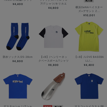
再入荷
ア/Tシャツ/キリカエ
¥4,400
横浜DeNAベイスター
¥4,800
ズ×デサント Z...
¥10,001
防水ソックス/25-28cm
【+B】/ヘンリーネッ
【+B】/LOVE BASEBA
クベースボールTシャツ
LL/...
¥4,800
¥6,800
¥4,400
デスターシャ！/Tシャ
マスコットイラスト/刺