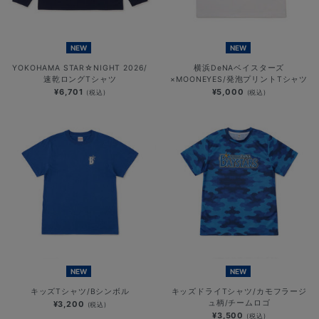
NEW
NEW
YOKOHAMA STAR☆NIGHT 2026/
横浜DeNAベイスターズ
速乾ロングTシャツ
×MOONEYES/発泡プリントTシャツ
¥6,701
¥5,000
(税込)
(税込)
NEW
NEW
キッズTシャツ/Bシンボル
キッズドライTシャツ/カモフラージ
ュ柄/チームロゴ
¥3,200
(税込)
¥3,500
(税込)