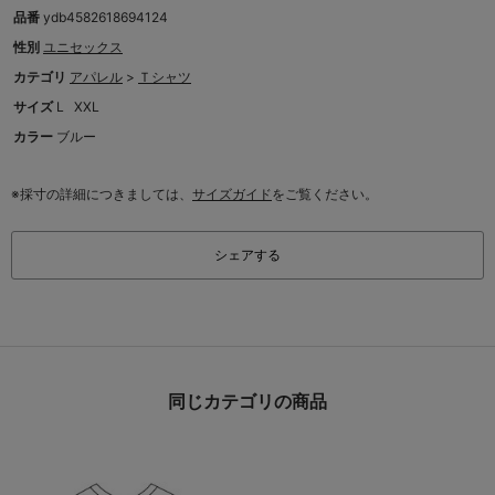
品番
ydb4582618694124
性別
ユニセックス
カテゴリ
アパレル
>
Ｔシャツ
サイズ
L
XXL
カラー
ブルー
※採寸の詳細につきましては、
サイズガイド
をご覧ください。
シェアする
同じカテゴリの商品