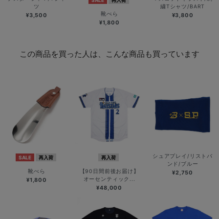
SALE
再入荷
ツ
繍Tシャツ/BART
靴べら
¥3,500
¥3,800
¥1,800
この商品を買った人は、こんな商品も買っています
シュアプレイ/リストバ
SALE
再入荷
再入荷
ンド/ブルー
靴べら
【90日間前後お届け】
¥2,750
オーセンティック...
¥1,800
¥48,000