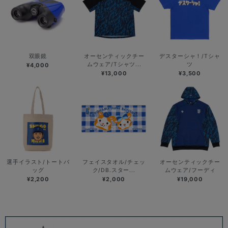
双眼鏡
オーセンティックチー
デスターシャ！/Tシャ
ムウェア/Tシャツ...
ツ
¥4,000
¥13,000
¥3,500
選手イラスト/トートバ
フェイスタオル/チェッ
オーセンティックチー
ッグ
ク/DB.スター...
ムウェア/フーディ
¥2,200
¥2,000
¥19,000