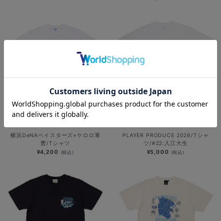
NEW
SOLD OUT
NEW
横浜DeNAベイスターズ×ケロロ軍
PLAYER PRODUCE 2026/Tシャ
曹/Tシャツ
ツ/#22:入江大生
¥4,200
¥5,000
(税込)
(税込)