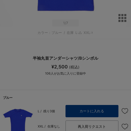
サ
1
/7
カラー：ブルー
/
在庫
L:△
XXL:☓
半袖丸首アンダーシャツ/Bシンボル
¥2,500
(税込)
106
人がお気に入りに登録中
ブルー
カートに入れる
L /
残り3個
再入荷リクエスト
XXL /
在庫なし