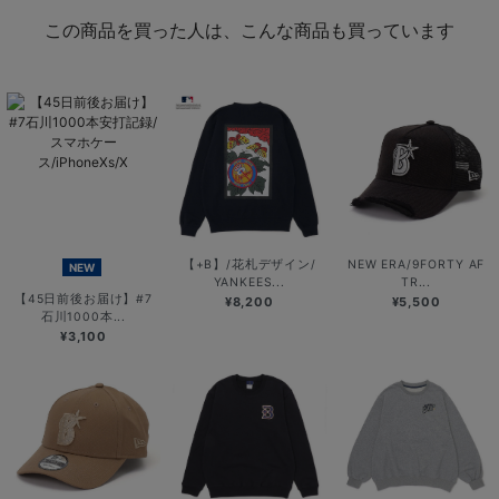
この商品を買った人は、こんな商品も買っています
【+B】/花札デザイン/
NEW ERA/9FORTY AF
NEW
YANKEES...
TR...
【45日前後お届け】#7
¥8,200
¥5,500
石川1000本...
¥3,100