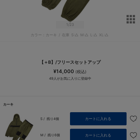
サ
1
/23
カラー：カーキ
/
在庫
S:△
M:△
L:△
XL:△
【＋B】/フリースセットアップ
¥14,000
(税込)
49
人がお気に入りに登録中
カーキ
カートに入れる
S /
残り4個
カートに入れる
M /
残り6個