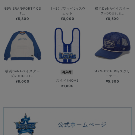
NEW ERA/9FORTY CS
【+B】/ワッペン/スウ
横浜DeNAベイスター
T...
ェット
ズ×DOUBLE...
¥5,800
¥8,000
¥8,500
横浜DeNAベイスター
’47/HITCH RF/スクリ
再入荷
ズ×DOUBLE...
ーナー...
スタイ/HOME
¥8,000
¥5,300
¥1,800