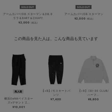
SOLD OUT
SOLD OUT
アームカバー/DB.スターマン＆DB.キ
アームカバー/DB.スターマン
ララ＆BART＆CHAPY
¥2,000
(税込)
¥2,000
(税込)
この商品を見た人は、こんな商品も見ています
【+B】/モスキートパ
【+B】/30-30 CLUB/
再入荷
ンツ
ハーフ...
横浜DeNAベイスター
¥7,400
¥8,800
ズ×デサント Z...
¥10,001