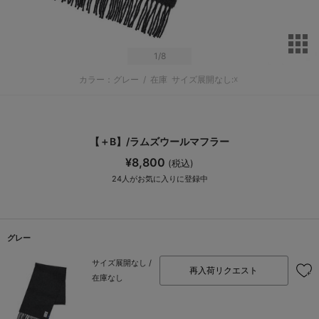
サ
1
/8
カラー：グレー
/
在庫
サイズ展開なし:☓
【＋B】/ラムズウールマフラー
¥8,800
(税込)
24
人がお気に入りに登録中
グレー
サイズ展開なし /
再入荷リクエスト
在庫なし