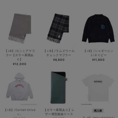
【+B】/カシミアマフ
【＋B】/ラムズウール
【+B】/シャギーニッ
ラー【カラー展開あ
チェックマフラー
ト/ネイビー
り】
¥8,800
¥11,800
¥12,000
【+B】/Cornell Unive
【カラー展開あり】レ
再入荷
r...
ザー薄型眼鏡ケース