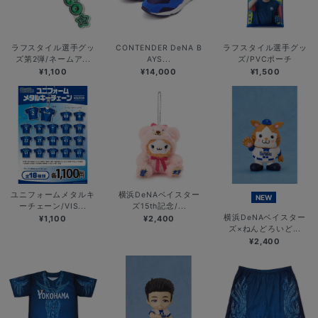
ラフスタイル選手グッ
CONTENDER DeNA B
ラフスタイル選手グッ
ズ第2弾/ネームア...
AYS...
ズ/PVCポーチ
¥1,100
¥14,000
¥1,500
ユニフォームメタルキ
横浜DeNAベイスター
NEW
ーチェーン/VIS...
ズ15th記念/...
横浜DeNAベイスター
¥1,100
¥2,400
ズ×ねんどろいど...
¥2,400