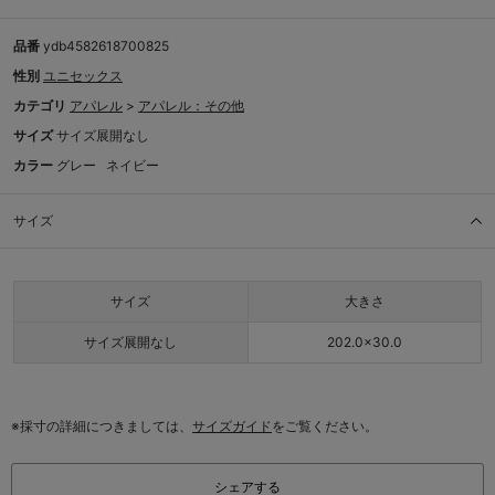
品番
ydb4582618700825
性別
ユニセックス
カテゴリ
アパレル
>
アパレル：その他
サイズ
サイズ展開なし
カラー
グレー
ネイビー
サイズ
サイズ
大きさ
サイズ展開なし
202.0×30.0
※採寸の詳細につきましては、
サイズガイド
をご覧ください。
シェアする