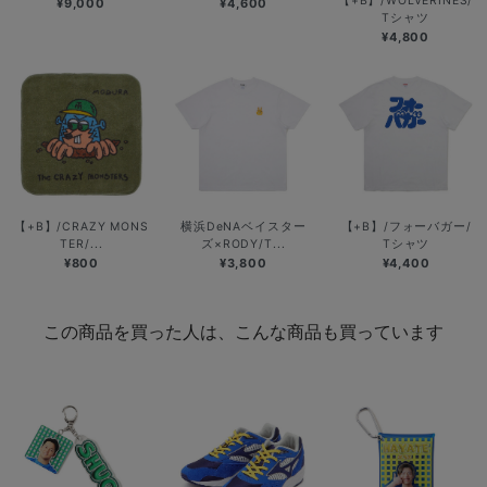
【+B】/WOLVERINES/
¥9,000
¥4,600
Tシャツ
¥4,800
【+B】/CRAZY MONS
横浜DeNAベイスター
【+B】/フォーバガー/
TER/...
ズ×RODY/T...
Tシャツ
¥800
¥3,800
¥4,400
この商品を買った人は、こんな商品も買っています