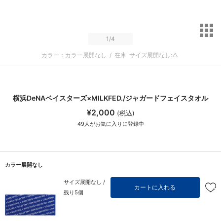
サ
1
/4
カラー：カラー展開なし
/
在庫
サイズ展開なし:△
横浜DeNAベイスターズ×MILKFED./ジャガードフェイスタオル
¥2,000
(税込)
49
人がお気に入りに登録中
カラー展開なし
サイズ展開なし /
カートに入れる
残り5個