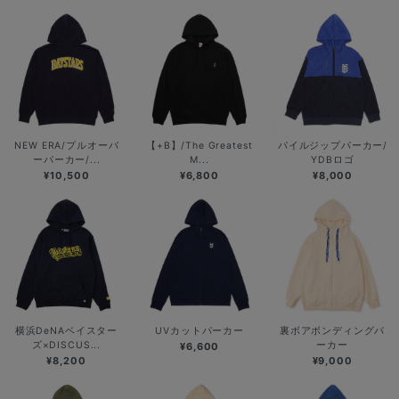
NEW ERA/プルオーバ
【+B】/The Greatest
パイルジップパーカー/
ーパーカー/...
M...
YDBロゴ
¥10,500
¥6,800
¥8,000
横浜DeNAベイスター
UVカットパーカー
裏ボアボンディングパ
ズ×DISCUS...
ーカー
¥6,600
¥8,200
¥9,000