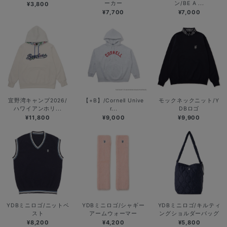
ーカー
ン/BE A ...
¥3,800
¥7,700
¥7,000
宜野湾キャンプ2026/
【+B】/Cornell Unive
モックネックニット/Y
ハワイアンホリ...
r...
DBロゴ
¥11,800
¥9,000
¥9,900
YDBミニロゴ/ニットベ
YDBミニロゴ/シャギー
YDBミニロゴ/キルティ
スト
アームウォーマー
ングショルダーバッグ
¥8,200
¥4,200
¥5,800