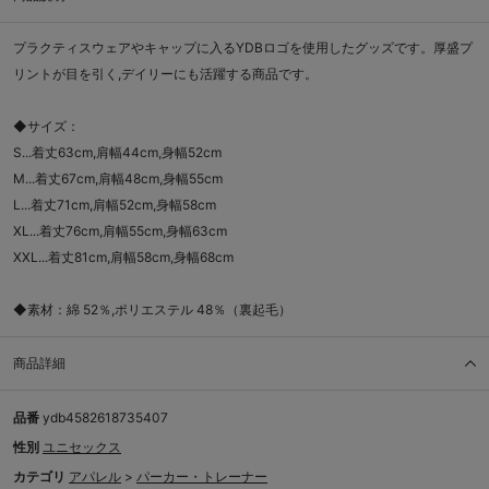
プラクティスウェアやキャップに入るYDBロゴを使用したグッズです。厚盛プ
リントが目を引く,デイリーにも活躍する商品です。
◆サイズ：
S...着丈63cm,肩幅44cm,身幅52cm
M...着丈67cm,肩幅48cm,身幅55cm
L...着丈71cm,肩幅52cm,身幅58cm
XL...着丈76cm,肩幅55cm,身幅63cm
XXL...着丈81cm,肩幅58cm,身幅68cm
◆素材：綿 52％,ポリエステル 48％（裏起毛）
商品詳細
品番
ydb4582618735407
性別
ユニセックス
カテゴリ
アパレル
>
パーカー・トレーナー