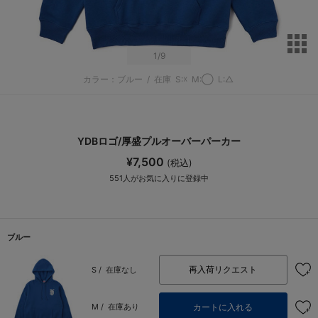
サ
1
/9
カラー：ブルー
/
在庫
S:☓
M:◯
L:△
YDBロゴ/厚盛プルオーバーパーカー
¥7,500
(税込)
551
人がお気に入りに登録中
ブルー
再入荷リクエスト
S /
在庫なし
カートに入れる
M /
在庫あり