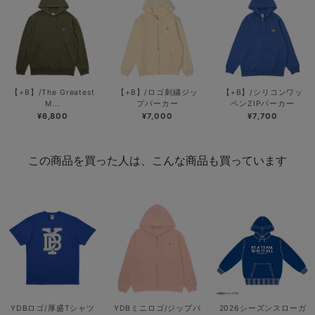
【+B】/The Greatest
【+B】/ロゴ刺繍ジッ
【+B】/シリコンワッ
M...
プパーカー
ペンZIPパーカー
¥6,800
¥7,000
¥7,700
この商品を買った人は、こんな商品も買っています
YDBロゴ/厚盛Tシャツ
YDBミニロゴ/ジップパ
2026シーズンスローガ