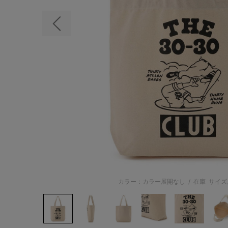
前の画像
カラー：カラー展開なし
/
在庫
サイズ