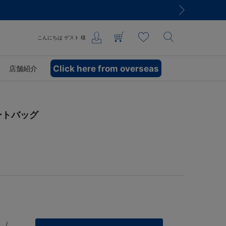
こんにちは
ゲスト
様
Click here from overseas
店舗紹介
トートバッグ
 /