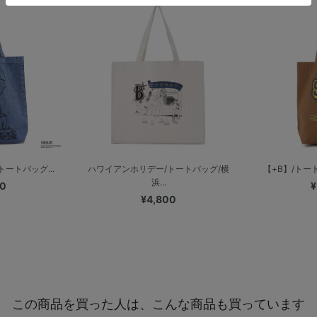
/トートバッグ...
ハワイアンホリデー/トートバッグ/横
【+B】/トート
浜...
50
¥
¥4,800
この商品を買った人は、こんな商品も買っています