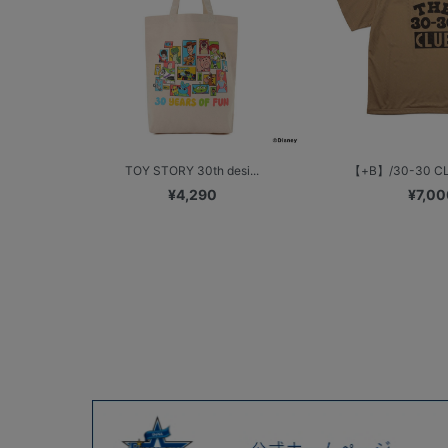
TOY STORY 30th desi...
【+B】/30-30 CL
¥4,290
¥7,00