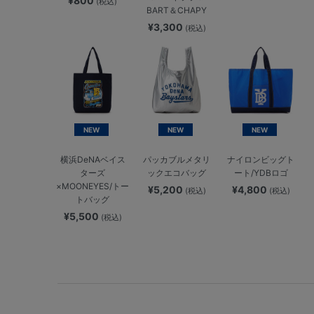
¥800
(税込)
BART＆CHAPY
¥3,300
(税込)
NEW
NEW
NEW
横浜DeNAベイス
パッカブルメタリ
ナイロンビッグト
ターズ
ックエコバッグ
ート/YDBロゴ
×MOONEYES/トー
¥5,200
¥4,800
(税込)
(税込)
トバッグ
¥5,500
(税込)