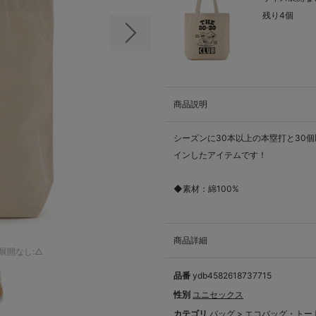
残り4個
次の画像
商品説明
シーズンに30本以上の本塁打と30個
インしたアイテムです！
◆素材：綿100%
商品詳細
展開なし:△
品番
ydb4582618737715
性別
ユニセックス
カテゴリ
バッグ
>
エコバッグ・トー