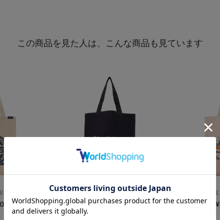
この商品を見た人は、こんな商品も見ています
TH/トートバッグ
【+B】/加賀美 健/トートバッグ/ピ...
【+B】/ラミレ
00
¥2,500
¥