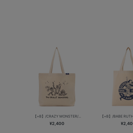
【+B】/CRAZY MONSTER/...
【+B】/BABE RU
¥2,400
¥2,4