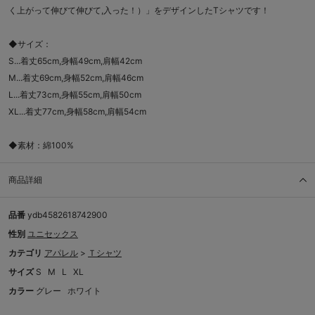
く上がって伸びて伸びて,入った！）」をデザインしたTシャツです！
◆サイズ：
S...着丈65cm,身幅49cm,肩幅42cm
M...着丈69cm,身幅52cm,肩幅46cm
L...着丈73cm,身幅55cm,肩幅50cm
XL...着丈77cm,身幅58cm,肩幅54cm
◆素材：綿100%
商品詳細
品番
ydb4582618742900
性別
ユニセックス
カテゴリ
アパレル
>
Ｔシャツ
サイズ
S
M
L
XL
カラー
グレー
ホワイト