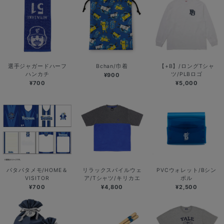
選手ジャガードハーフ
Bchan/巾着
【+B】/ロングTシャ
ハンカチ
ツ/PLBロゴ
¥900
¥700
¥5,000
パタパタメモ/HOME＆
リラックスパイルウェ
PVCウォレット/Bシン
VISITOR
ア/Tシャツ/キリカエ
ボル
¥700
¥4,800
¥2,500