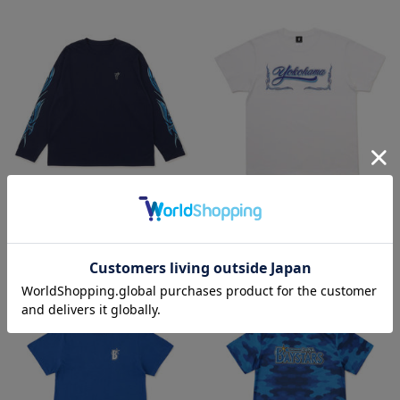
NEW
NEW
YOKOHAMA STAR☆NIGHT 2026/
横浜DeNAベイスターズ
速乾ロングTシャツ
×MOONEYES/発泡プリントTシャツ
¥6,701
¥5,000
(税込)
(税込)