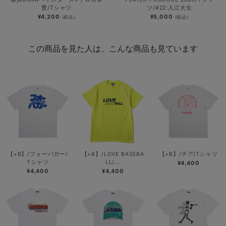
曹/Tシャツ
ツ/#22:入江大生
¥4,200
¥5,000
(税込)
(税込)
この商品を見た人は、こんな商品も見ています
【+B】/フォーバガー/
【+B】/LOVE BASEBA
【+B】/チア/Tシャツ
Tシャツ
LL/...
¥4,400
¥4,400
¥4,400