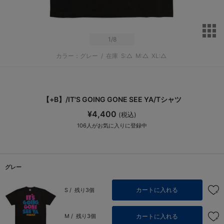
サ
1
/8
カラー：グレー
/
在庫
S:△
M:△
XL:△
【+B】/IT'S GOING GONE SEE YA/Tシャツ
¥4,400
(税込)
106
人がお気に入りに登録中
グレー
カートに入れる
S /
残り3個
カートに入れる
M /
残り3個