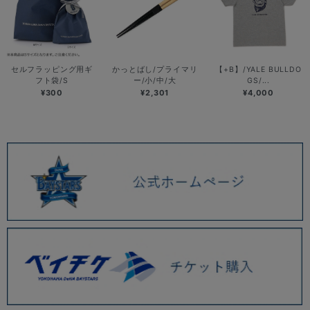
セルフラッピング用ギ
かっとばし/プライマリ
【+B】/YALE BULLDO
フト袋/S
ー/小/中/大
GS/...
¥300
¥2,301
¥4,000