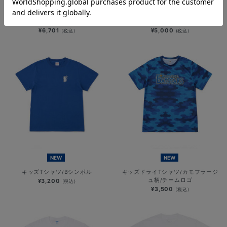
YOKOHAMA STAR☆NIGHT 2026/
横浜DeNAベイスターズ
速乾ロングTシャツ
×MOONEYES/発泡プリントTシャツ
¥6,701
¥5,000
(税込)
(税込)
NEW
NEW
キッズTシャツ/Bシンボル
キッズドライTシャツ/カモフラージ
ュ柄/チームロゴ
¥3,200
(税込)
¥3,500
(税込)