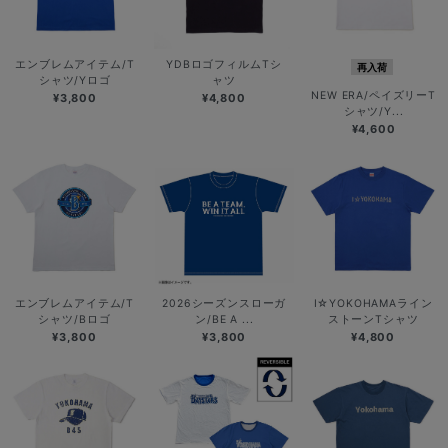
エンブレムアイテム/T
YDBロゴフィルムTシ
再入荷
シャツ/Yロゴ
ャツ
NEW ERA/ペイズリーT
¥3,800
¥4,800
シャツ/Y...
¥4,600
エンブレムアイテム/T
2026シーズンスローガ
I☆YOKOHAMAライン
シャツ/Bロゴ
ン/BE A ...
ストーンTシャツ
¥3,800
¥3,800
¥4,800