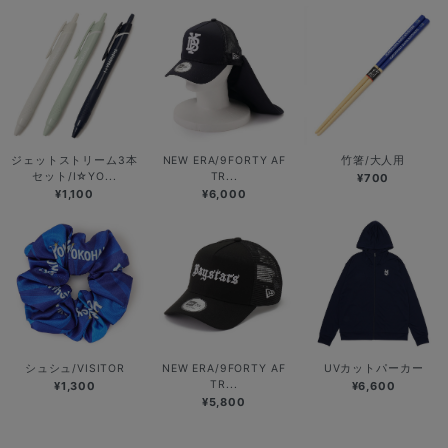
ジェットストリーム3本
NEW ERA/9FORTY AF
竹箸/大人用
セット/I☆YO...
TR...
¥700
¥1,100
¥6,000
シュシュ/VISITOR
NEW ERA/9FORTY AF
UVカットパーカー
TR...
¥1,300
¥6,600
¥5,800