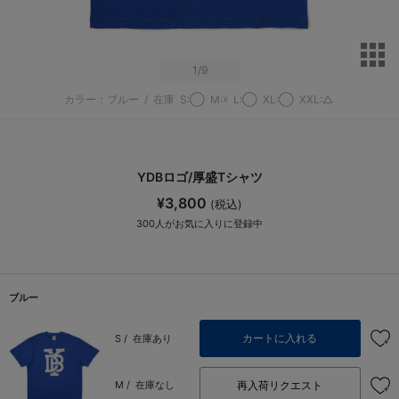
サ
1
/9
カラー：ブルー
/
在庫
S:◯
M:☓
L:◯
XL:◯
XXL:△
YDBロゴ/厚盛Tシャツ
¥3,800
(税込)
300
人がお気に入りに登録中
ブルー
カートに入れる
S /
在庫あり
再入荷リクエスト
M /
在庫なし