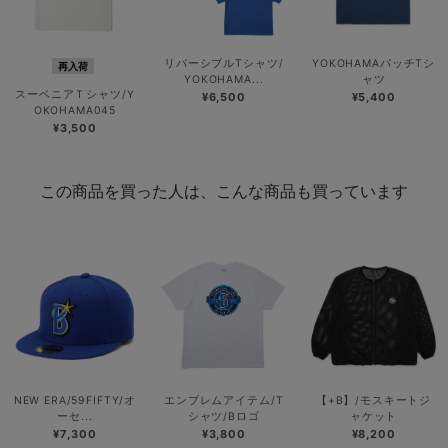
リバーシブルTシャツ/
YOKOHAMAパッチTシ
再入荷
YOKOHAMA...
ャツ
スーベニアＴシャツ/Y
¥6,500
¥5,400
OKOHAMA045
¥3,500
この商品を買った人は、こんな商品も買っています
NEW ERA/59FIFTY/オ
エンブレムアイテム/T
【+B】/モスキートジ
ーセ...
シャツ/Bロゴ
ャケット
¥7,300
¥3,800
¥8,200