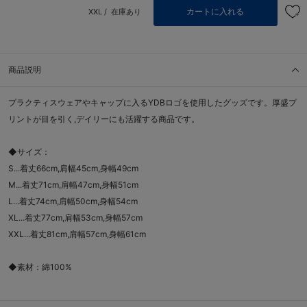
カートに入れる
XXL /
在庫あり
商品説明
プラクティスウェアやキャップに入るYDBロゴを使用したグッズです。厚盛プ
リントが目を引く,デイリーにも活躍する商品です。
◆サイズ：
S...着丈66cm,肩幅45cm,身幅49cm
M...着丈71cm,肩幅47cm,身幅51cm
L...着丈74cm,肩幅50cm,身幅54cm
XL...着丈77cm,肩幅53cm,身幅57cm
XXL...着丈81cm,肩幅57cm,身幅61cm
◆素材：綿100%