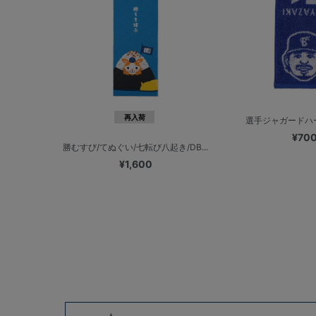
再入荷
選手ジャガードハ
¥70
勝むすび/てぬぐい/七転び八起き/DB...
¥1,600