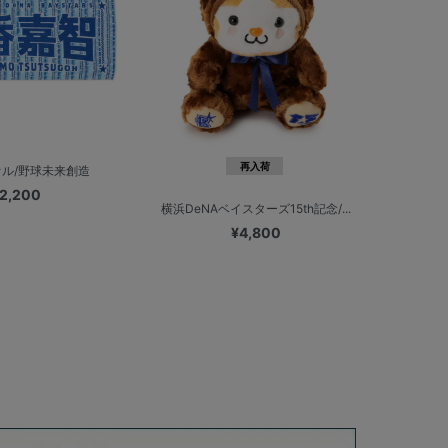
再入荷
ル/野球未来創造
2,200
横浜DeNAベイスターズ15th記念/...
¥4,800