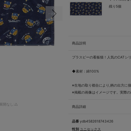
残り5個
次の画像
商品説明
プラスビーの看板猫！人気のCATシ
◆素材：綿100%
※生地の取り都合により,柄の出方に
※掲載の画像はイメージです。実際の
展開なし:△
商品詳細
品番
ydb4582618743426
性別
ユニセックス