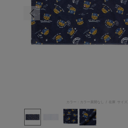
前の画像
カラー：カラー展開なし
/
在庫
サイズ