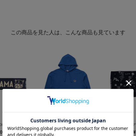
この商品を見た人は、こんな商品も見ています
KOHAMA...
【+B】/CATワッペン/パーカー
【+B】/チ
00
¥6,800
¥