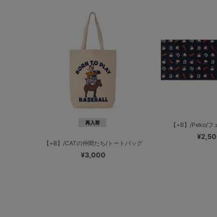
再入荷
【+B】/Peko/
¥2,5
【+B】/CATの仲間たち/トートバッグ
¥3,000