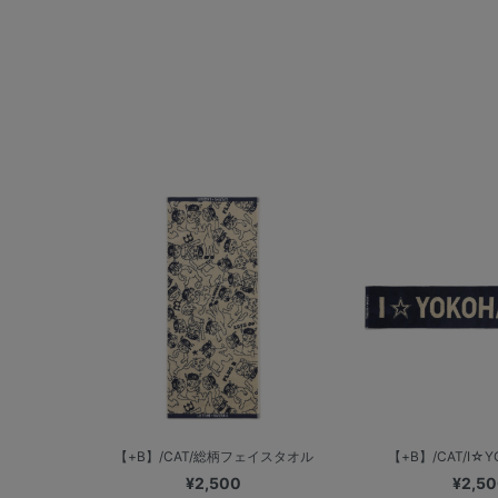
【+B】/CAT/総柄フェイスタオル
【+B】/CAT/I☆YO
¥2,500
¥2,5