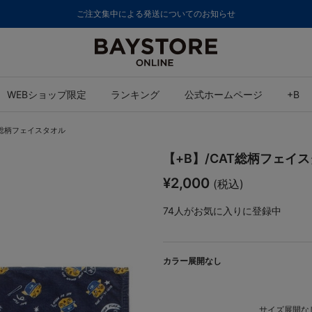
ご注文集中による発送についてのお知らせ
WEBショップ限定
ランキング
公式ホームページ
+B
T総柄フェイスタオル
【+B】/CAT総柄フェイ
¥2,000
(税込)
74
人がお気に入りに登録中
カラー展開なし
サイズ展開なし