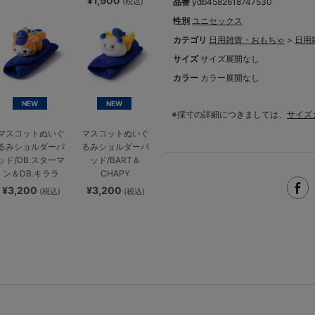
¥1,900
(税込)
品番
ydb4582618747530
性別
ユニセックス
カテゴリ
日用雑貨・おもちゃ
>
日用
サイズ
サイズ展開なし
カラー
カラー展開なし
NEW
NEW
※採寸の詳細につきましては、
サイズ
マスコットぬいぐ
マスコットぬいぐ
るみショルダーパ
るみショルダーパ
ッド/DB.スターマ
ッド/BART＆
ン＆DB.キララ
CHAPY
¥3,200
¥3,200
(税込)
(税込)