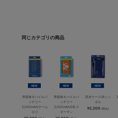
同じカテゴリの商品
NEW
NEW
NEW
準固体モバイルバ
準固体モバイルバ
防水ケース/Bシン
ッテリー
ッテリー
ボル
5,000mAh/チーム
5,000mAh/DB.ス
¥2,200
(税込)
ロゴ
ターマン