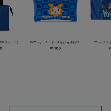
DB.スターマン
PVCレザーミニポーチ/顔タイル柄/D...
フェイスタオル/
00
¥1,100
¥