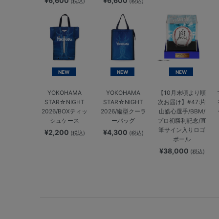
¥6,600
¥6,600
(税込)
(税込)
NEW
NEW
NEW
YOKOHAMA
YOKOHAMA
【10月末頃より順
STAR☆NIGHT
STAR☆NIGHT
次お届け】#47:片
2026/BOXティッ
2026/縦型クーラ
山皓心選手/BBM/
シュケース
ーバッグ
プロ初勝利記念/直
筆サイン入りロゴ
¥2,200
¥4,300
(税込)
(税込)
ボール
¥38,000
(税込)