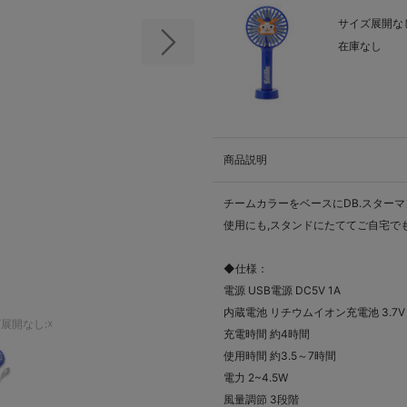
サイズ展開なし
在庫なし
次の画像
商品説明
チームカラーをベースにDB.スター
使用にも,スタンドにたててご自宅で
◆仕様：
電源 USB電源 DC5V 1A
内蔵電池 リチウムイオン充電池 3.7V 1
展開なし:☓
充電時間 約4時間
使用時間 約3.5～7時間
電力 2~4.5W
風量調節 3段階