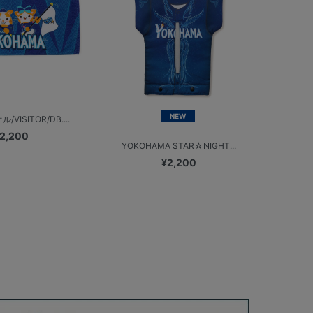
NEW
VISITOR/DB....
2,200
YOKOHAMA STAR☆NIGHT...
¥2,200