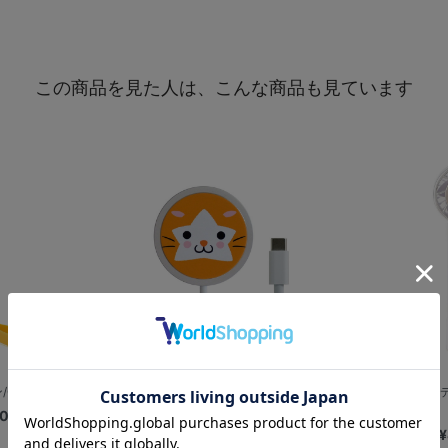
この商品を見た人は、こんな商品も見ています
CHAPY
マグネットワイヤレス充電器/DB.スター
ペルチェ式ハンデ
マン
00
¥2,200
¥