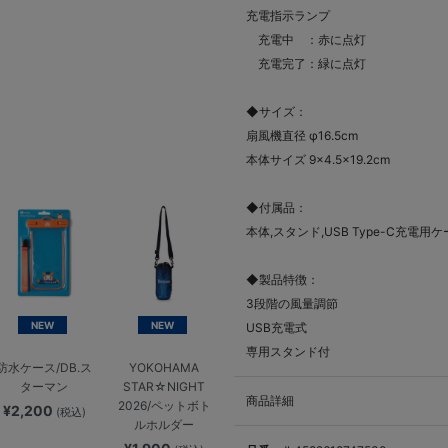
充電指示ランプ
充電中 ：赤に点灯
充電完了：緑に点灯
◆サイズ：
扇風機直径 φ16.5cm
本体サイズ 9×4.5×19.2cm
◆付属品：
本体,スタンド,USB Type-C充電
◆製品特徴：
3段階の風量調節
NEW
NEW
USB充電式
専用スタンド付
防水ケース/DB.ス
YOKOHAMA
ターマン
STAR☆NIGHT
商品詳細
2026/ペットボト
¥2,200
(税込)
ルホルダー