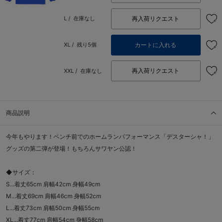
再入荷リクエスト
L /
在庫なし
カートに入れる
XL /
残り5個
再入荷リクエスト
XXL /
在庫なし
商品説明
今年もやります！ベンチ前でのホームランパフォーマンス「デスターシャ！」
グッズの第二弾が登場！もちろんサワヤン公認！
◆サイズ：
S...着丈65cm 肩幅42cm 身幅49cm
M...着丈69cm 肩幅46cm 身幅52cm
L...着丈73cm 肩幅50cm 身幅55cm
XL...着丈77cm 肩幅54cm 身幅58cm