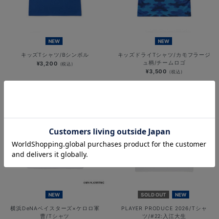
NEW
NEW
キッズTシャツ/Bシンボル
キッズドライTシャツ/カモフラージ
ュ柄/チームロゴ
¥3,200
(税込)
¥3,500
(税込)
NEW
SOLD OUT
NEW
横浜DeNAベイスターズ×ケロロ軍
PLAYER PRODUCE 2026/Tシャ
曹/Tシャツ
ツ/#22:入江大生