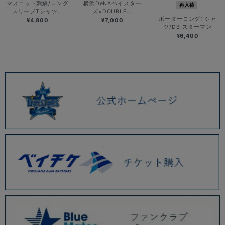
マスコット刺繍/ロング
横浜DeNAベイスター
再入荷
スリーブTシャツ...
ズ×DOUBLE...
ボーダーロングTシャ
¥4,800
¥7,000
ツ/DB.スターマン
¥6,400