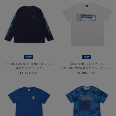
NEW
NEW
YOKOHAMA STAR☆NIGHT 2026/
横浜DeNAベイスターズ
速乾ロングTシャツ
×MOONEYES/発泡プリントTシャツ
¥6,701
¥5,000
(税込)
(税込)