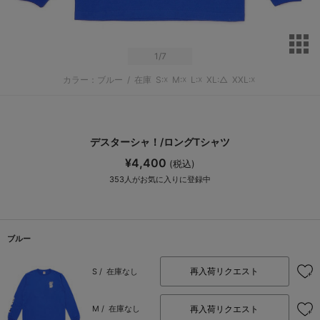
サ
1
/7
カラー：ブルー
/
在庫
S:☓
M:☓
L:☓
XL:△
XXL:☓
デスターシャ！/ロングTシャツ
¥4,400
(税込)
353
人がお気に入りに登録中
ブルー
再入荷リクエスト
S /
在庫なし
再入荷リクエスト
M /
在庫なし