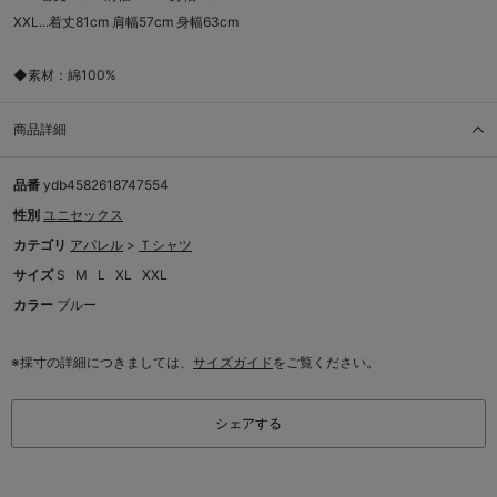
XXL...着丈81cm 肩幅57cm 身幅63cm
◆素材：綿100%
商品詳細
品番
ydb4582618747554
性別
ユニセックス
カテゴリ
アパレル
>
Ｔシャツ
サイズ
S
M
L
XL
XXL
カラー
ブルー
※採寸の詳細につきましては、
サイズガイド
をご覧ください。
シェアする