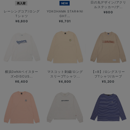
日の丸デザイン/アクリ
再入荷
NEW
ルステッカー/デ...
レーシングコア/ロング
YOKOHAMA STAR☆NI
¥600
Tシャツ
GHT...
¥6,800
¥6,701
横浜DeNAベイスター
マスコット刺繍/ロング
【+B】/ロングスリー
ズ×DISCUS...
スリーブTシャツ...
ブTシャツ/カーブ
¥6,400
¥4,800
¥5,200