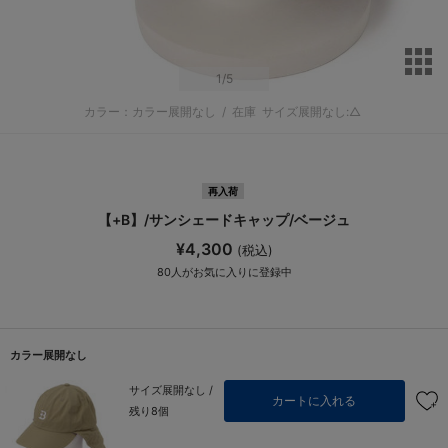
サ
1
/5
カラー：カラー展開なし
/
在庫
サイズ展開なし:△
再入荷
【+B】/サンシェードキャップ/ベージュ
¥4,300
(税込)
80
人がお気に入りに登録中
カラー展開なし
サイズ展開なし /
カートに入れる
残り8個