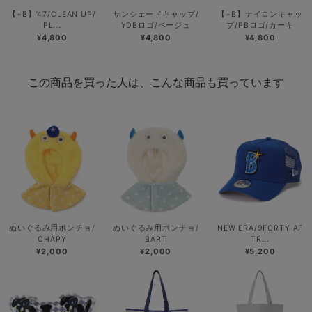
【+B】’47/CLEAN UP/
サンシェードキャップ/
【+B】ナイロンキャッ
PL...
YDBロゴ/ベージュ
プ/PBロゴ/カーキ
¥4,800
¥4,800
¥4,800
この商品を買った人は、こんな商品も買っています
ぬいぐるみ用ポンチョ/
ぬいぐるみ用ポンチョ/
NEW ERA/9FORTY AF
CHAPY
BART
TR...
¥2,000
¥2,000
¥5,200