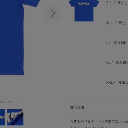
S /
在庫なし
次の画像
M /
在庫な
L /
残り1個
XL /
残り9
XXL /
在庫
L:△
XXL:☓
商品説明
今年もやります！ベンチ前でのホー