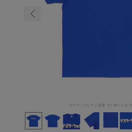
前の画像
カラー：ブルー
/
在庫
S:☓
M:☓
L:△
X