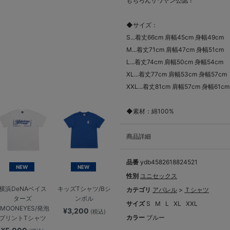
もちろんサワヤン公認！
◆サイズ：
S...着丈66cm 肩幅45cm 身幅49cm
M...着丈71cm 肩幅47cm 身幅51cm
L...着丈74cm 肩幅50cm 身幅54cm
XL...着丈77cm 肩幅53cm 身幅57cm
XXL...着丈81cm 肩幅57cm 身幅61cm
◆素材：綿100%
商品詳細
品番
ydb4582618824521
NEW
NEW
性別
ユニセックス
横浜DeNAベイス
キッズTシャツ/Bシ
カテゴリ
アパレル
>
Ｔシャツ
ターズ
ンボル
サイズ
S
M
L
XL
XXL
×MOONEYES/発泡
¥3,200
(税込)
カラー
ブルー
プリントTシャツ