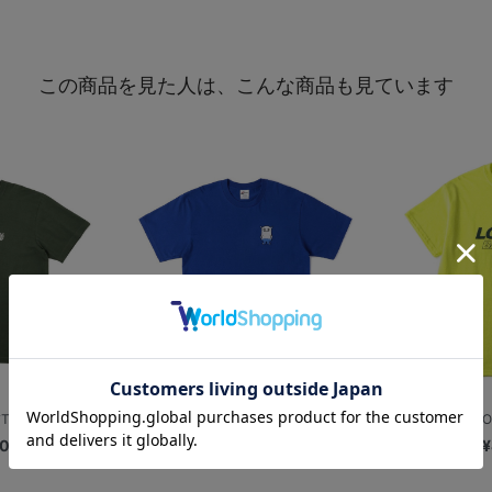
この商品を見た人は、こんな商品も見ています
繍Tシャツ
マスコットイラスト/刺繍Tシャツ/BART
【+B】/LOV
00
¥3,800
¥