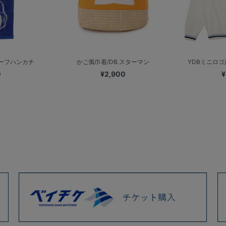
ーフハンカチ
かご風巾着/DB.スターマン
YDBミニロゴ
0
¥2,900
¥