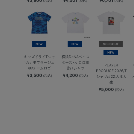
¥3,800
¥4,501
¥6,701
(税込)
(税込)
(税込)
NEW
NEW
SOLD OUT
NEW
キッズドライTシャ
横浜DeNAベイス
ツ/カモフラージュ
ターズ×ケロロ軍
PLAYER
柄/チームロゴ
曹/Tシャツ
PRODUCE 2026/T
¥3,500
¥4,200
(税込)
(税込)
シャツ/#22:入江大
生
¥5,000
(税込)