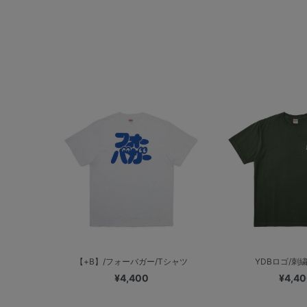
【+B】/フォーバガー/Tシャツ
YDBロゴ/刺
¥4,400
¥4,4