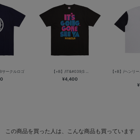
LBサークルロゴ
【+B】/IT&#039;S ...
【+B】/ヘンリ
00
¥4,400
¥
この商品を買った人は、こんな商品も買っています