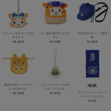
チェーン付きポーチ/D
かご風巾着/DB.スター
YDBロゴ/キャップ型巾
B.キララ
マン
着
¥2,800
¥2,900
¥3,900
横浜DeNAベイスター
マンスリーケーキDB.
再入荷
ズ×RODY/ダ...
スターマン/1月...
マスコットジャガード
¥2,000
¥1,000
ハーフハンカチ/D...
¥700