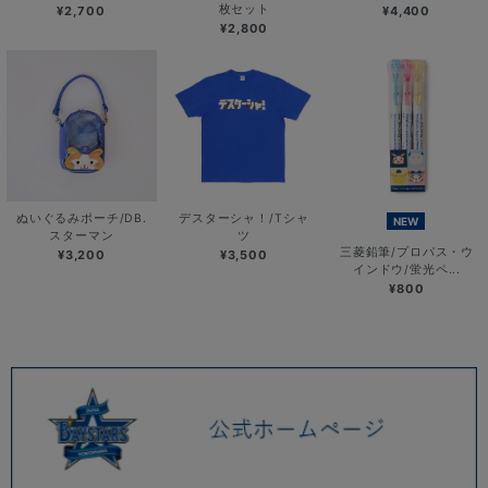
枚セット
¥2,700
¥4,400
¥2,800
ぬいぐるみポーチ/DB.
デスターシャ！/Tシャ
NEW
スターマン
ツ
三菱鉛筆/プロパス・ウ
¥3,200
¥3,500
インドウ/蛍光ペ...
¥800