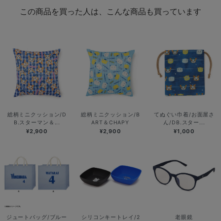
この商品を買った人は、こんな商品も買っています
総柄ミニクッション/D
総柄ミニクッション/B
てぬぐい巾着/お面屋さ
B.スターマン＆...
ART＆CHAPY
ん/DB.スター...
¥2,900
¥2,900
¥1,000
ジュートバッグ/ブルー
シリコンキートレイ/2
老眼鏡