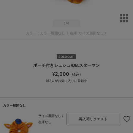
サ
1
/4
カラー：カラー展開なし
/
在庫
サイズ展開なし:☓
SOLD OUT
ポーチ付きシュシュ/DB.スターマン
¥2,000
(税込)
162
人がお気に入りに登録中
カラー展開なし
サイズ展開なし /
再入荷リクエスト
在庫なし