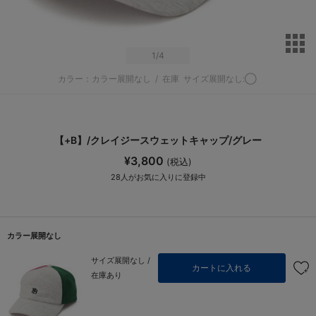
サ
1
/4
カラー：カラー展開なし
/
在庫
サイズ展開なし:◯
【+B】/クレイジースウェットキャップ/グレー
¥3,800
(税込)
28
人がお気に入りに登録中
カラー展開なし
サイズ展開なし /
カートに入れる
在庫あり