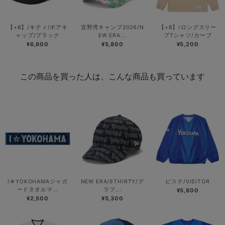
【+B】/キティ/ボアキ
宜野湾キャンプ2026/N
【+B】/ロングスリー
ャップ/ブラック
EW ERA...
ブTシャツ/カーブ
¥6,600
¥5,800
¥5,200
この商品を買った人は、こんな商品も買っています
I☆YOKOHAMAジャガ
NEW ERA/9THIRTY/グ
ピステ/VISITOR
ードタオルマ...
ラフ...
¥5,800
¥2,500
¥5,300