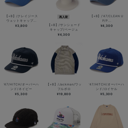
【+B】/クレイジース
【+B】/’47/CLEAN U
再入荷
ウェットキャップ...
P/P...
【+B】/サンシェード
¥3,800
¥4,300
キャップ/ベージュ
¥4,300
’47/HITCH/オーバーハ
【+B】/Jackman/ワッ
’47/HITCH/オーバーハ
ンド/ネイビー
フルポロ
ンド/ロイヤル
¥5,300
¥19,800
¥5,300