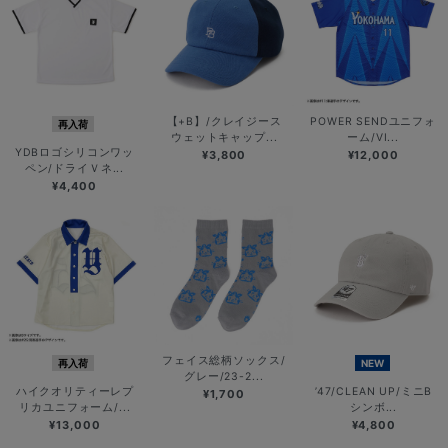
【+B】/クレイジース
POWER SENDユニフォ
再入荷
ウェットキャップ...
ーム/VI...
YDBロゴシリコンワッ
¥3,800
¥12,000
ペン/ドライＶネ...
¥4,400
フェイス総柄ソックス/
再入荷
NEW
グレー/23-2...
ハイクオリティーレプ
’47/CLEAN UP/ミニB
¥1,700
リカユニフォーム/...
シンボ...
¥13,000
¥4,800