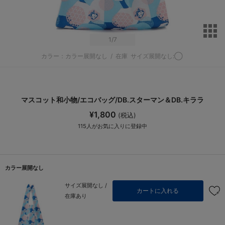
サ
1
/7
カラー：カラー展開なし
/
在庫
サイズ展開なし:◯
マスコット和小物/エコバッグ/DB.スターマン＆DB.キララ
¥1,800
(税込)
115
人がお気に入りに登録中
カラー展開なし
サイズ展開なし /
カートに入れる
在庫あり