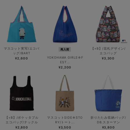
マスコット実写/エコバ
【+B】/花札デザイン/
再入荷
ッグ/BART
エコバッグ
YOKOHAMA GIRLS☆F
¥2,600
¥3,300
EST...
¥2,200
【+B】/ポケッタブル
マスコットSIDE☆STO
折りたたみ収納バッグ/
エコバッグ/ナックル
RY/トート...
DB.スターマン
¥2,800
¥3,500
¥3,800