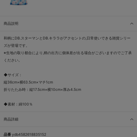
商品説明
和柄にDB.スターマンとDB.キララがアクセントの,日常使いできる雑貨シリー
ズが登場です。
※生地の取り都合により,柄の出方に個体差が出る場合がございますのでご了承
ください。
◆サイズ：
縦36cm×横63.5cm×マチ1cm
折りたたみ時：縦17.5cm×横10cm×厚み4.5cm
◆素材：綿100％
商品詳細
品番
ydb4582618835152