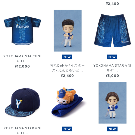
¥2,400
YOKOHAMA STAR☆NI
NEW
NEW
GHT...
横浜DeNAベイスター
YOKOHAMA STAR☆NI
¥12,000
ズ×ねんどろいど...
GHT...
¥2,400
¥5,000
YOKOHAMA STAR☆NI
NEW
NEW
GHT...