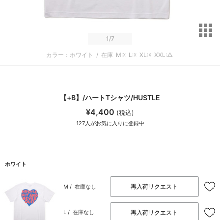
サ
1
/7
カラー：ホワイト
/
在庫
M:☓
L:☓
XL:☓
XXL:△
【+B】/ハートTシャツ/HUSTLE
¥4,400
(税込)
127
人がお気に入りに登録中
ホワイト
再入荷リクエスト
M /
在庫なし
再入荷リクエスト
L /
在庫なし