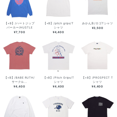
【+B】/ハートジップ
【+B】/pitch grips/T
みかん氷/ロゴTシャツ
パーカー/HUSTLE
シャツ
¥3,500
¥7,700
¥4,400
【+B】/BABE RUTH/
【+B】/Pitch Grips/T
【+B】/PROSPECT T
サークル...
シャツ
シャツ
¥4,400
¥4,400
¥4,400