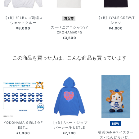
【+B】/PLBロゴ刺繍ス
【+B】/YALE CREW/T
再入荷
ウェットクルー
シャツ
スーベニアＴシャツ/Y
¥8,000
¥4,000
OKOHAMA045
¥3,500
この商品を買った人は、こんな商品も買っています
YOKOHAMA GIRLS☆F
【+B】/ハートジップ
NEW
EST...
パーカー/HUSTLE
横浜DeNAベイスター
¥1,000
¥7,700
ズ×ねんどろいど...