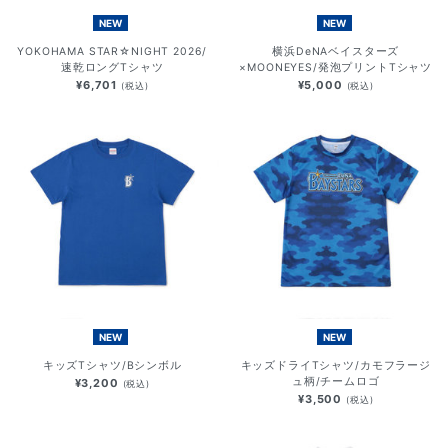
NEW
NEW
YOKOHAMA STAR☆NIGHT 2026/
横浜DeNAベイスターズ
速乾ロングTシャツ
×MOONEYES/発泡プリントTシャツ
¥6,701
¥5,000
(税込)
(税込)
NEW
NEW
キッズTシャツ/Bシンボル
キッズドライTシャツ/カモフラージ
ュ柄/チームロゴ
¥3,200
(税込)
¥3,500
(税込)