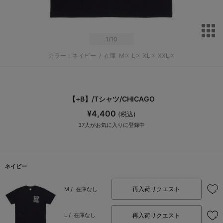
サ
1
/10
カラー：ネイビー
/
在庫
M:☓
L:☓
XL:☓
XXL:☓
【+B】/Tシャツ/CHICAGO
¥4,400
(税込)
37
人がお気に入りに登録中
ネイビー
再入荷リクエスト
M /
在庫なし
再入荷リクエスト
L /
在庫なし