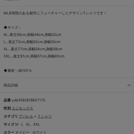
MLB球団のある都市にフューチャーしたデザインTシャツです！
◆サイズ：
M...着丈69cm,肩幅46cm,身幅52cm
L...着丈73cm,肩幅50cm,身幅55cm
XL...着丈77cm,肩幅54cm,身幅58cm
XXL...着丈81cm,肩幅57cm,身幅63cm
◆素材：綿100％
商品詳細
品番
ydb4582618837170
性別
ユニセックス
カテゴリ
アパレル
>
Ｔシャツ
サイズ
M
L
XL
XXL
カラー
ネイビー
ホワイト