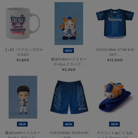
【+B】/マグカップ/CH
YOKOHAMA STAR☆NI
NEW
ICAGO
GHT...
横浜DeNAベイスター
¥1,800
¥12,000
ズ×ねんどろいど...
¥2,400
NEW
NEW
NEW
横浜DeNAベイスター
YOKOHAMA STAR☆NI
マスコットぬいぐるみ
ズ×ねんどろいど...
GHT...
ショルダーパッド/...