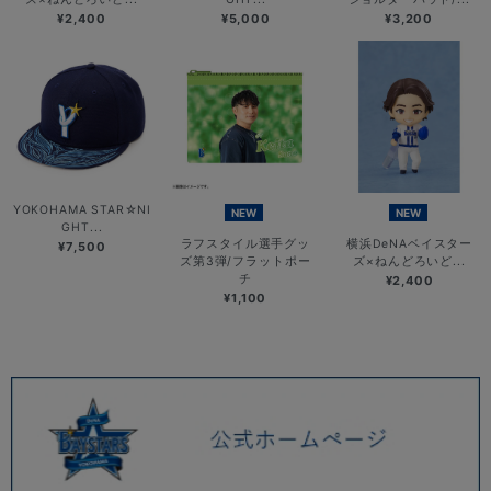
¥2,400
¥5,000
¥3,200
YOKOHAMA STAR☆NI
NEW
NEW
GHT...
ラフスタイル選手グッ
横浜DeNAベイスター
¥7,500
ズ第3弾/フラットポー
ズ×ねんどろいど...
チ
¥2,400
¥1,100