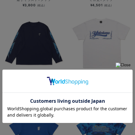
¥3,800
¥4,501
(税込)
(税込)
NEW
NEW
YOKOHAMA STAR☆NIGHT 2026/
横浜DeNAベイスターズ
速乾ロングTシャツ
×MOONEYES/発泡プリントTシャツ
¥6,701
¥5,000
(税込)
(税込)