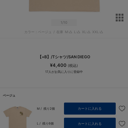
サ
1
/10
カラー：ベージュ
/
在庫
M:△
L:△
XL:△
XXL:△
【+B】/Tシャツ/SAN DIEGO
¥4,400
(税込)
17
人がお気に入りに登録中
ベージュ
カートに入れる
M /
残り2個
カートに入れる
L /
残り6個