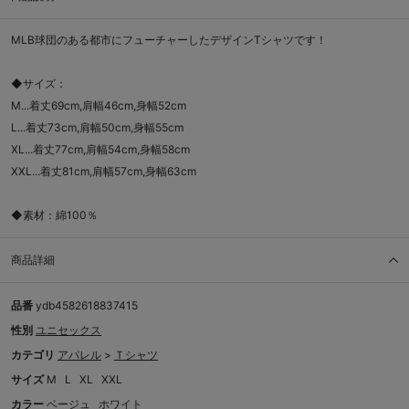
MLB球団のある都市にフューチャーしたデザインTシャツです！
◆サイズ：
M...着丈69cm,肩幅46cm,身幅52cm
L...着丈73cm,肩幅50cm,身幅55cm
XL...着丈77cm,肩幅54cm,身幅58cm
XXL...着丈81cm,肩幅57cm,身幅63cm
◆素材：綿100％
商品詳細
品番
ydb4582618837415
性別
ユニセックス
カテゴリ
アパレル
>
Ｔシャツ
サイズ
M
L
XL
XXL
カラー
ベージュ
ホワイト