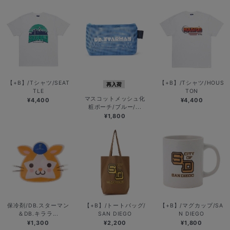
【+B】/Tシャツ/SEAT
【+B】/Tシャツ/HOUS
再入荷
TLE
TON
マスコットメッシュ化
¥4,400
¥4,400
粧ポーチ/ブルー/...
¥1,800
保冷剤/DB.スターマン
【+B】/トートバッグ/
【+B】/マグカップ/SA
＆DB.キララ...
SAN DIEGO
N DIEGO
¥1,300
¥2,200
¥1,800