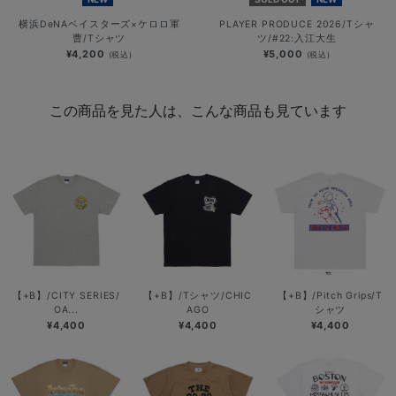
横浜DeNAベイスターズ×ケロロ軍
PLAYER PRODUCE 2026/Tシャ
曹/Tシャツ
ツ/#22:入江大生
¥4,200
¥5,000
(税込)
(税込)
この商品を見た人は、こんな商品も見ています
【+B】/CITY SERIES/
【+B】/Tシャツ/CHIC
【+B】/Pitch Grips/T
OA...
AGO
シャツ
¥4,400
¥4,400
¥4,400