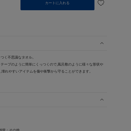
カートに入れる
っつく不思議なタオル。
テープのように簡単にくっつくので,風呂敷のように様々な形状や
,壊れやすいアイテムを傷や衝撃から守ることができます。
雑貨：その他