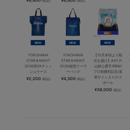
¥6,600
¥6,600
(税込)
(税込)
NEW
NEW
NEW
YOKOHAMA
YOKOHAMA
【10月末頃より順
STAR☆NIGHT
STAR☆NIGHT
次お届け】#47:片
2026/BOXティッ
2026/縦型クーラ
山皓心選手/BBM/
シュケース
ーバッグ
プロ初勝利記念/直
筆サイン入りロゴ
¥2,200
¥4,300
(税込)
(税込)
ボール
¥38,000
(税込)