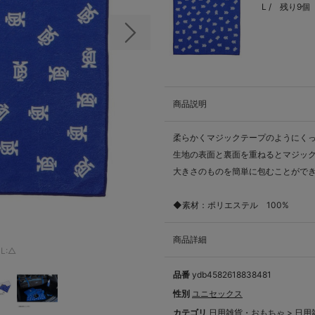
L /
残り9個
次の画像
商品説明
柔らかくマジックテープのようにく
生地の表面と裏面を重ねるとマジック
大きさのものを簡単に包むことができ
◆素材：ポリエステル 100%
商品詳細
L:△
品番
ydb4582618838481
性別
ユニセックス
カテゴリ
日用雑貨・おもちゃ
>
日用