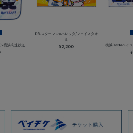
DB.スターマン×ハレッタ/フェイスタオ
ル
×横浜高速鉄道...
横浜DeNAベイス
¥2,200
0
¥