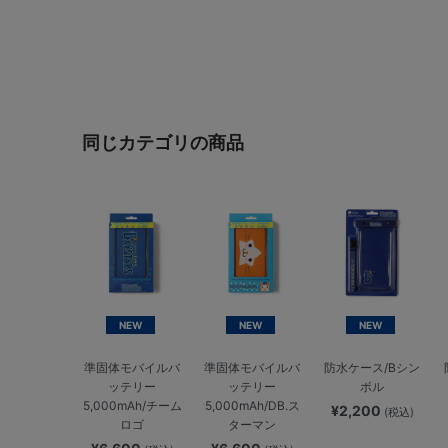
同じカテゴリの商品
NEW
NEW
NEW
準固体モバイルバ
準固体モバイルバ
防水ケース/Bシン
ッテリー
ッテリー
ボル
5,000mAh/チーム
5,000mAh/DB.ス
¥2,200
(税込)
ロゴ
ターマン