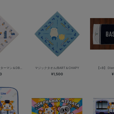
ターマン＆DB...
マジックタオル/BART＆CHAPY
【+B】 Di
0
¥1,500
¥