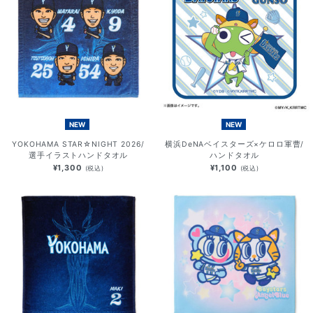
NEW
NEW
YOKOHAMA STAR☆NIGHT 2026/
横浜DeNAベイスターズ×ケロロ軍曹/
選手イラストハンドタオル
ハンドタオル
¥1,300
¥1,100
(税込)
(税込)