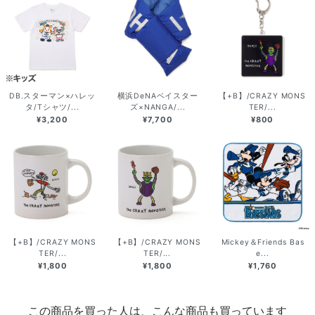
DB.スターマン×ハレッ
横浜DeNAベイスター
【+B】/CRAZY MONS
タ/Tシャツ/...
ズ×NANGA/...
TER/...
¥3,200
¥7,700
¥800
【+B】/CRAZY MONS
【+B】/CRAZY MONS
Mickey＆Friends Bas
TER/...
TER/...
e...
¥1,800
¥1,800
¥1,760
この商品を買った人は、こんな商品も買っています