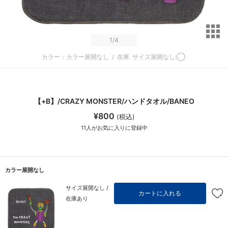
サ
1
/4
カラー：カラー展開なし
/
在庫
サイズ展開なし:◯
【+B】/CRAZY MONSTER/ハンドタオル/BANEO
¥800
(税込)
11
人がお気に入りに登録中
カラー展開なし
サイズ展開なし /
カートに入れる
在庫あり