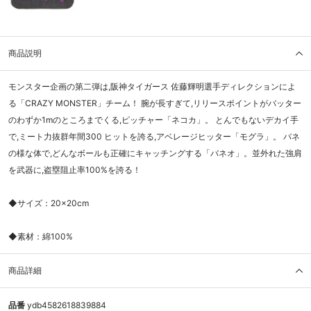
商品説明
モンスター企画の第二弾は,阪神タイガース 佐藤輝明選手ディレクションによ
る「CRAZY MONSTER」チーム！ 腕が長すぎて,リリースポイントがバッター
のわずか1mのところまでくる,ピッチャー「ネコカ」。 とんでもないデカイ手
で,ミート力抜群年間300 ヒットを誇る,アベレージヒッター「モグラ」。 バネ
の様な体で,どんなボールも正確にキャッチングする「バネオ」。並外れた強肩
を武器に,盗塁阻止率100%を誇る！
◆サイズ：20×20cm
◆素材：綿100%
商品詳細
品番
ydb4582618839884