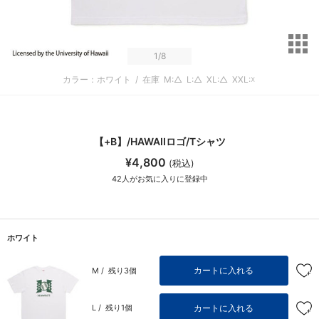
サ
1
/8
カラー：ホワイト
/
在庫
M:△
L:△
XL:△
XXL:☓
【+B】/HAWAIIロゴ/Tシャツ
¥4,800
(税込)
42
人がお気に入りに登録中
ホワイト
カートに入れる
M /
残り3個
カートに入れる
L /
残り1個