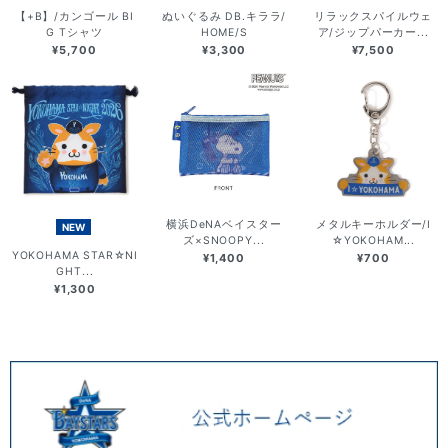
【+B】/カンゴール BI
ぬいぐるみ DB.キララ/
リラックスパイルウェ
G Tシャツ
HOME/S
ア/ジップパーカー...
¥5,700
¥3,300
¥7,500
横浜DeNAベイスター
メタルキーホルダー/I
NEW
ズ×SNOOPY...
☆YOKOHAM...
YOKOHAMA STAR☆NI
¥1,400
¥700
GHT...
¥1,300