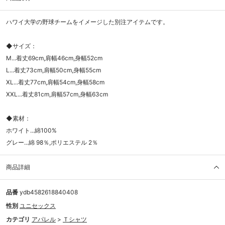
ハワイ大学の野球チームをイメージした別注アイテムです。
◆サイズ：
M...着丈69cm,肩幅46cm,身幅52cm
L...着丈73cm,肩幅50cm,身幅55cm
XL...着丈77cm,肩幅54cm,身幅58cm
XXL...着丈81cm,肩幅57cm,身幅63cm
◆素材：
ホワイト...綿100%
グレー...綿 98％,ポリエステル 2％
商品詳細
品番
ydb4582618840408
性別
ユニセックス
カテゴリ
アパレル
>
Ｔシャツ