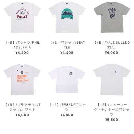
【+B】/Tシャツ/PHIL
【+B】/Tシャツ/SEAT
【+B】/YALE BULLDO
ADELPHIA
TLE
GS/...
¥4,400
¥4,400
¥4,000
【+B】/プラクティスT
【+B】/野球和柄Tシャ
【+B】/ニューヨー
シャツ/ホワイト
ツ
ク・ヤンキース/Tシャ
ツ
¥4,000
¥4,800
¥5,500