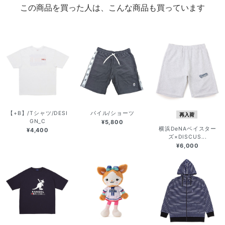
この商品を買った人は、こんな商品も買っています
【+B】/Tシャツ/DESI
パイル/ショーツ
再入荷
GN_C
¥5,800
横浜DeNAベイスター
¥4,400
ズ×DISCUS...
¥6,000