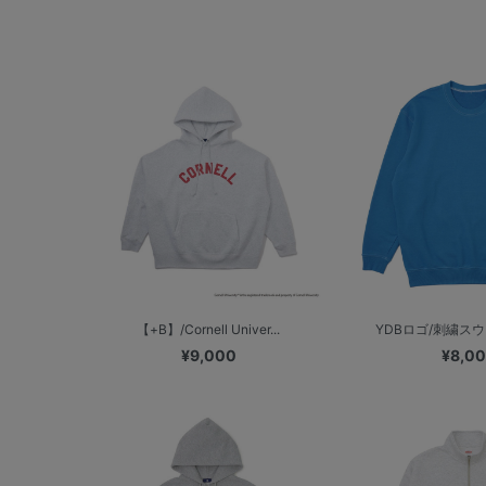
【+B】/Cornell Univer...
YDBロゴ/刺繍ス
¥9,000
¥8,0