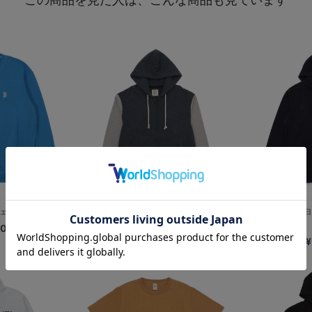
ウェットクルー
【+B】/Jackman/ジップパーカ...
【+B】/ニュー
00
¥19,800
¥