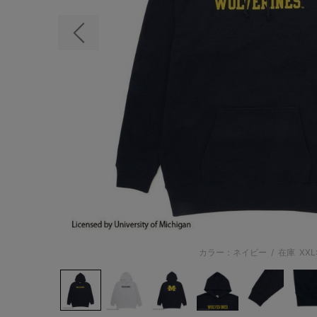
前の画像
カラー：ネイビー
/
在庫
XXL