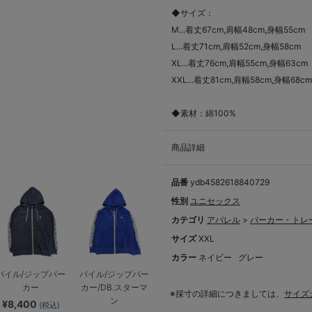
◆サイズ：
M...着丈67cm,肩幅48cm,身幅55cm
L...着丈71cm,肩幅52cm,身幅58cm
XL...着丈76cm,肩幅55cm,身幅63cm
XXL...着丈81cm,肩幅58cm,身幅68cm
◆素材：綿100%
商品詳細
品番
ydb4582618840729
性別
ユニセックス
カテゴリ
アパレル
>
パーカー・トレ
サイズ
XXL
カラー
ネイビー
グレー
パイル/ジップパー
パイル/ジップパー
カー
カー/DB.スターマ
※採寸の詳細につきましては、
サイズ
ン
¥8,400
(税込)