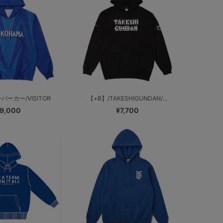
ーカー/VISITOR
【+B】/TAKESHIGUNDAN/...
9,000
¥7,700