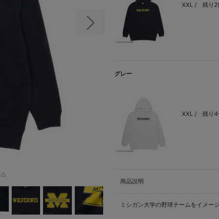
XXL /
残り2
次の画像
グレー
XXL /
残り4
:△
商品説明
ミシガン大学の野球チームをイメー