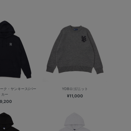
ヨーク・ヤンキース/パー
YDBロゴ/ニット
カー
¥11,000
9,200