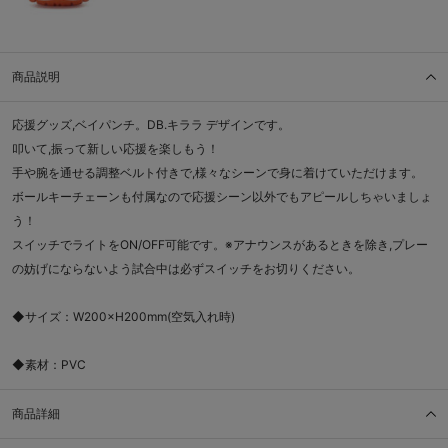
商品説明
応援グッズ,ベイパンチ。DB.キララ デザインです。
叩いて,振って新しい応援を楽しもう！
手や腕を通せる調整ベルト付きで,様々なシーンで身に着けていただけます。
ボールキーチェーンも付属なので応援シーン以外でもアピールしちゃいましょ
う！
スイッチでライトをON/OFF可能です。※アナウンスがあるときを除き,プレー
の妨げにならないよう試合中は必ずスイッチをお切りください。
◆サイズ：W200×H200mm(空気入れ時)
◆素材：PVC
商品詳細