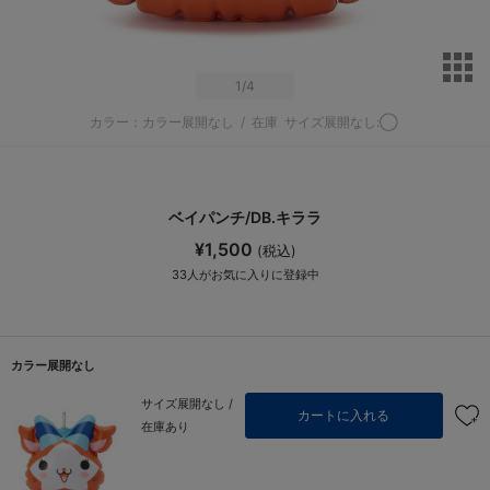
サ
1
/4
カラー：カラー展開なし
/
在庫
サイズ展開なし:◯
ベイパンチ/DB.キララ
¥1,500
(税込)
33
人がお気に入りに登録中
カラー展開なし
サイズ展開なし /
カートに入れる
在庫あり