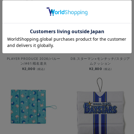
PLAYER PRODUCE 2026/バルー
DB.スターマン×モンチッチ/スタジア
ン/#61:蝦名達夫
ムクッション
¥2,000
¥2,800
(税込)
(税込)