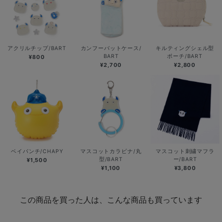
アクリルチップ/BART
カンフーバットケース/
キルティングシェル型
BART
ポーチ/BART
¥800
¥2,700
¥2,800
ベイパンチ/CHAPY
マスコットカラビナ/丸
マスコット刺繍マフラ
型/BART
ー/BART
¥1,500
¥1,100
¥3,800
この商品を買った人は、こんな商品も買っています