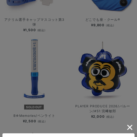
アクリル選手キャップマスコット第3
どこでも座・クール®
弾
¥9,800
(税込)
¥1,500
(税込)
PLAYER PRODUCE 2026/バルー
SOLD OUT
ン/#51:宮﨑敏郎
B☆Memories/ペンライト
¥2,000
(税込)
¥2,500
(税込)