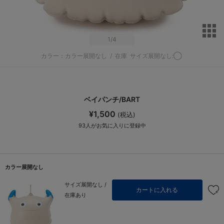
サ
1
/4
カラー：カラー展開なし
/
在庫
サイズ展開なし:◯
ベイパンチ/BART
¥1,500
(税込)
93
人がお気に入りに登録中
カラー展開なし
サイズ展開なし /
カートに入れる
在庫あり