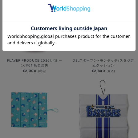
PLAYER PRODUCE 2026/バルー
DB.スターマン×モンチッチ/スタジア
ン/#61:蝦名達夫
ムクッション
¥2,000
¥2,800
(税込)
(税込)