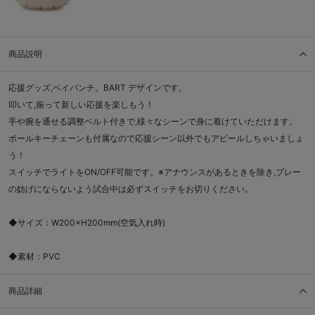
商品説明
応援グッズ,ベイパンチ。BART デザインです。
叩いて,振って新しい応援を楽しもう！
手や腕を通せる調整ベルト付きで,様々なシーンで身に着けていただけます。
ボールキーチェーンも付属なので応援シーン以外でもアピールしちゃいましょ
う！
スイッチでライトをON/OFF可能です。※アナウンスがあるときを除き,プレー
の妨げにならないよう試合中は必ずスイッチをお切りください。
◆サイズ：W200×H200mm(空気入れ時)
◆素材：PVC
商品詳細