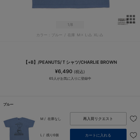
サ
1
/8
カラー：ブルー
/
在庫
M:☓
L:△
XL:△
【+B】/PEANUTS/Ｔシャツ/CHARLIE BROWN
¥6,490
(税込)
65
人がお気に入りに登録中
ブルー
再入荷リクエスト
M /
在庫なし
カートに入れる
L /
残り6個