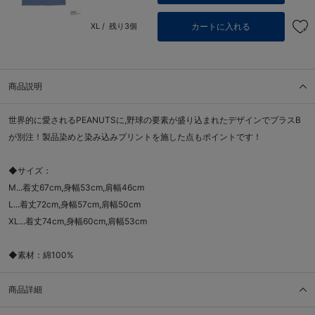
カートに入れる
XL /
残り3個
商品説明
世界的に愛されるPEANUTSに,野球の要素が盛り込まれたデザインでプラスB
が別注！製品染めと染み込みプリントを施した点もポイントです！
◆サイズ：
M...着丈67cm,身幅53cm,肩幅46cm
L...着丈72cm,身幅57cm,肩幅50cm
XL...着丈74cm,身幅60cm,肩幅53cm
◆素材：綿100%
商品詳細