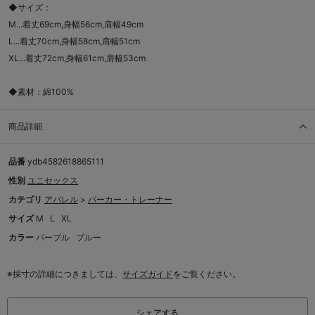
◆サイズ：
M...着丈69cm,身幅56cm,肩幅49cm
L...着丈70cm,身幅58cm,肩幅51cm
XL...着丈72cm,身幅61cm,肩幅53cm
◆素材：綿100%
商品詳細
品番
ydb4582618865111
性別
ユニセックス
カテゴリ
アパレル
>
パーカー・トレーナー
サイズ
M
L
XL
カラー
パープル
ブルー
※採寸の詳細につきましては、
サイズガイド
をご覧ください。
シェアする