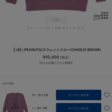
サ
1
/10
カラー：パープル
/
在庫
M:△
L:△
XL:△
【+B】/PEANUTS/スウェットクルー/CHARLIE BROWN
¥10,450
(税込)
43
人がお気に入りに登録中
パープル
カートに入れる
M /
残り2個
カートに入れる
L /
残り5個