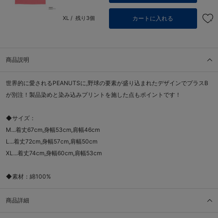
カートに入れる
XL /
残り3個
商品説明
世界的に愛されるPEANUTSに,野球の要素が盛り込まれたデザインでプラスB
が別注！製品染めと染み込みプリントを施した点もポイントです！
◆サイズ：
M...着丈67cm,身幅53cm,肩幅46cm
L...着丈72cm,身幅57cm,肩幅50cm
XL...着丈74cm,身幅60cm,肩幅53cm
◆素材：綿100%
商品詳細