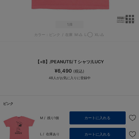
サ
1
/8
カラー：ピンク
/
在庫
M:△
L:◯
XL:△
【+B】/PEANUTS/Ｔシャツ/LUCY
¥6,490
(税込)
48
人がお気に入りに登録中
ピンク
カートに入れる
M /
残り1個
カートに入れる
L /
在庫あり