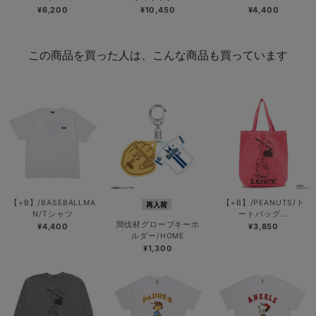
¥6,200
¥10,450
¥4,400
この商品を買った人は、こんな商品も買っています
【+B】/BASEBALLMA
【+B】/PEANUTS/ト
再入荷
N/Tシャツ
ートバッグ...
間伐材グローブキーホ
¥4,400
¥3,850
ルダー/HOME
¥1,300