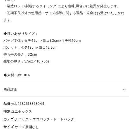
・製造ロット(製造するタイミング)により色味,風合いに差異が発生します。
・初期不良以外の使用感・サイズ感等に関する返品・返金はお受けいたしかね
ます。
◆縫いあがりサイズ：
バッグ本体：タテ42cm×ヨコ33cm×マチ幅10cm
ポケット：タテ13cm×ヨコ12.5cm
持ち手の長さ：32cm
生地の厚さ：5.5oz／10.75oz
◆素材：綿100%
商品詳細
品番
ydb4582618868044
性別
ユニセックス
カテゴリ
バッグ
>
エコバッグ・トートバッグ
サイズ
サイズ展開なし