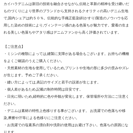
カイハラデニムは新旧の技術を融合させながら,伝統と革新の精神を受け継いだ
ものづくりにより世界のブランドから支持されるクオリティの高いデニム生地
で,国内シェアは約５０％。伝統的な手織正藍染絣(かすり)製造のノウハウを応
用した染めの技術により,ヴィンテージ感のある色落ちが魅力です。愛着の生ま
れる美しい色落ちやアタリ感はデニムファンから高く評価されています。
【ご注意点】
・ミシンの種類によっては,縫製に支障がある場合もございます。お持ちの機種
をよくご確認のうえご購入ください。
・天然素材の生地を使用しているため,プリントや生地の形に多少の歪みやズレ
が生じます。予めご了承ください。
・縫い方によっては,表記のサイズと若干の誤差が生じます。
・個人差があるため,記載の制作時間は目安です。
・日光に弱いため,経時的に色や外観が変化します。保管場所や方法にご注意く
ださい。
・デニムは素材の特性上色移りする事がございます。 お洗濯での色落ちや移
染,摩擦や汗等による色移りにご注意ください。
・お洗濯での塩素系の漂白剤や洗剤の使用はお避け下さい。色落ちの原因にな
ります。