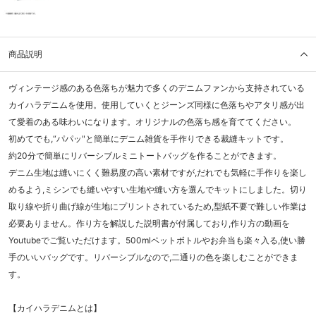
商品説明
ヴィンテージ感のある色落ちが魅力で多くのデニムファンから支持されている
カイハラデニムを使用。使用していくとジーンズ同様に色落ちやアタリ感が出
て愛着のある味わいになります。オリジナルの色落ち感を育ててください。
初めてでも,“パパッ"と簡単にデニム雑貨を手作りできる裁縫キットです。
約20分で簡単にリバーシブルミニトートバッグを作ることができます。
デニム生地は縫いにくく難易度の高い素材ですが,だれでも気軽に手作りを楽し
めるよう,ミシンでも縫いやすい生地や縫い方を選んでキットにしました。切り
取り線や折り曲げ線が生地にプリントされているため,型紙不要で難しい作業は
必要ありません。作り方を解説した説明書が付属しており,作り方の動画を
Youtubeでご覧いただけます。500mlペットボトルやお弁当も楽々入る,使い勝
手のいいバッグです。リバーシブルなので,二通りの色を楽しむことができま
す。
【カイハラデニムとは】