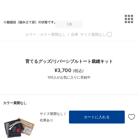
サ
1
/8
カラー：カラー展開なし
/
在庫
サイズ展開なし:◯
育てるグッズ/リバーシブルトート裁縫キット
¥3,700
(税込)
100
人がお気に入りに登録中
カラー展開なし
サイズ展開なし /
カートに入れる
在庫あり