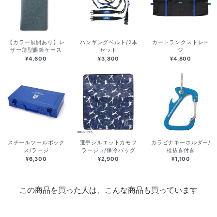
【カラー展開あり】レ
ハンギングベルト/2本
カートランクストレー
ザー薄型眼鏡ケース
セット
ジ
¥4,600
¥3,800
¥4,800
スチールツールボック
選手シルエットカモフ
カラビナキーホルダー/
ス/ラージ
ラージュ/保冷バッグ
栓抜き付き
¥6,300
¥2,900
¥1,100
この商品を買った人は、こんな商品も買っています