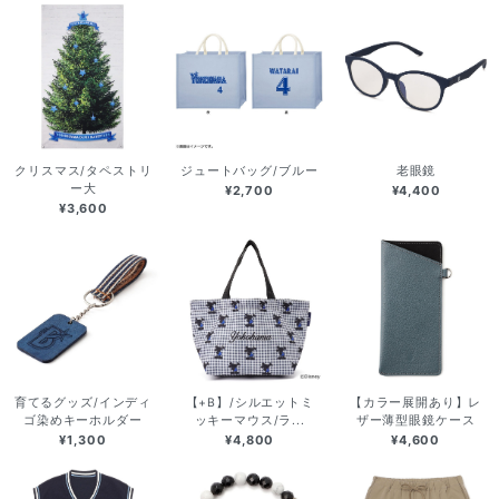
クリスマス/タペストリ
ジュートバッグ/ブルー
老眼鏡
ー大
¥2,700
¥4,400
¥3,600
育てるグッズ/インディ
【+B】/シルエットミ
【カラー展開あり】レ
ゴ染めキーホルダー
ッキーマウス/ラ...
ザー薄型眼鏡ケース
¥1,300
¥4,800
¥4,600