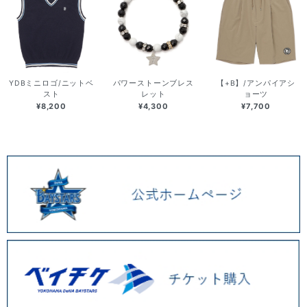
YDBミニロゴ/ニットベ
パワーストーンブレス
【+B】/アンパイアシ
スト
レット
ョーツ
¥8,200
¥4,300
¥7,700