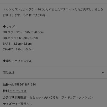
トゥンカロンとカップケーキになりすましたマスコットたちが美味しい癒しを
お届けします。心に甘いひと時を…。
◆サイズ：
DB.スターマン：6.0cm×6.0cm
DB.キララ：6.0cm×6.0cm
BART：8.5cm×5.8cm
CHAPY：8.0cm×5.5cm
◆素材：ポリエステル
商品詳細
品番
ydb4582618871310
性別
ユニセックス
カテゴリ
日用雑貨・おもちゃ
>
ぬいぐるみ・フィギュア・クッション
サイズ
サイズ展開なし