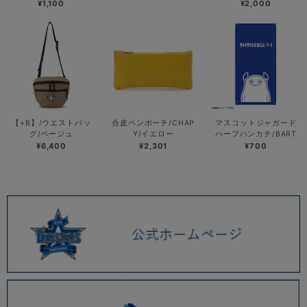
¥1,100
¥2,000
【+B】/ウエストバッ
合皮ペンポーチ/CHAP
マスコットジャガード
グ/ベージュ
Y/イエロー
ハーフハンカチ/BART
¥6,400
¥2,301
¥700