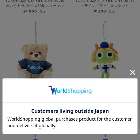
YOKOHAMA STAR☆NIGHT 2026/
YOKOHAMA STAR☆NIGHT 2026/
ぬいぐるみLサイズ/DB.スターマン
ブラインドアクリルスタンド
¥7,000
¥1,100
(税込)
(税込)
NEW
NEW
YOKOHAMA STAR☆NIGHT 2026/
横浜DeNAベイスターズ×ケロロ軍曹/
ベアぬいぐるみキーチェーン
マスコットキーチェーン/ケロロ
¥2,500
¥2,200
(税込)
(税込)