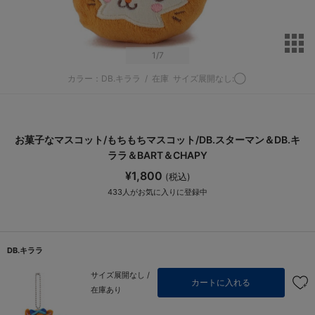
サ
1
/7
カラー：DB.キララ
/
在庫
サイズ展開なし:◯
お菓子なマスコット/もちもちマスコット/DB.スターマン＆DB.キ
ララ＆BART＆CHAPY
¥1,800
(税込)
433
人がお気に入りに登録中
DB.キララ
サイズ展開なし /
カートに入れる
在庫あり