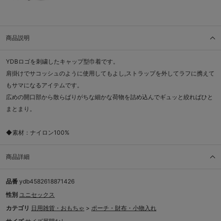
商品説明
YDBロゴを刺繍したキャップ型巾着です。
肩掛けでサコッシュのように使用してもよし,ストラップを外してラフに携えて
もサマになるアイテムです。
広めの開口部から散らばりがちな細かな荷物を詰め込んでギュッと絞ればひと
まとまり。
◆素材：ナイロン100%
商品詳細
品番
ydb4582618871426
性別
ユニセックス
カテゴリ
日用雑貨・おもちゃ
>
ポーチ・財布・小物入れ