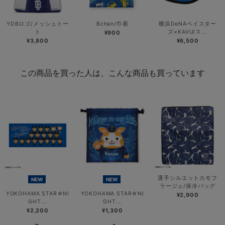
YDBロゴ/メッシュトー
Bchan/巾着
横浜DeNAベイスター
ト
ズ×KAVU/ス...
¥900
¥3,800
¥6,500
この商品を買った人は、こんな商品も買っています
選手シルエットカモフ
NEW
NEW
ラージュ/保冷バッグ
YOKOHAMA STAR☆NI
YOKOHAMA STAR☆NI
¥2,900
GHT...
GHT...
¥2,200
¥1,300