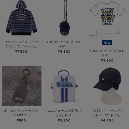
リラックスパイルウェ
YOKOHAMA STAR☆NI
NEW
ア/ジップパーカー...
GHT...
YOKOHAMA STAR☆NI
¥7,500
¥6,800
GHT...
¥3,800
ボトルオープナー/BAY
ユニフォーム型保冷バ
【+B】/フリースイヤ
STARS ALE
ッグ/HOME
ーキャップ/ネイビー
¥800
¥3,300
¥4,300