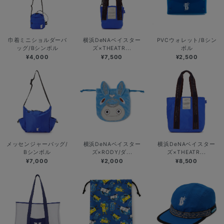
巾着ミニショルダーバ
横浜DeNAベイスター
PVCウォレット/Bシン
ッグ/Bシンボル
ズ×THEATR...
ボル
¥4,000
¥7,500
¥2,500
メッセンジャーバッグ/
横浜DeNAベイスター
横浜DeNAベイスター
Bシンボル
ズ×RODY/ダ...
ズ×THEATR...
¥7,000
¥2,000
¥8,500