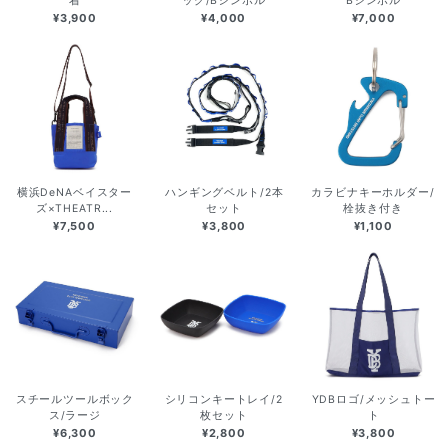
着
ッグ/Bシンボル
Bシンボル
¥3,900
¥4,000
¥7,000
横浜DeNAベイスター
ハンギングベルト/2本
カラビナキーホルダー/
ズ×THEATR...
セット
栓抜き付き
¥7,500
¥3,800
¥1,100
スチールツールボック
シリコンキートレイ/2
YDBロゴ/メッシュトー
ス/ラージ
枚セット
ト
¥6,300
¥2,800
¥3,800