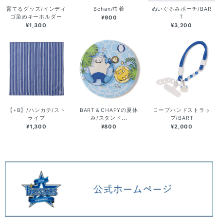
育てるグッズ/インディ
Bchan/巾着
ぬいぐるみポーチ/BAR
ゴ染めキーホルダー
T
¥900
¥1,300
¥3,200
【+B】/ハンカチ/スト
BART＆CHAPYの夏休
ロープハンドストラッ
ライプ
み/スタンド...
プ/BART
¥1,300
¥800
¥2,000