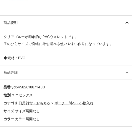
商品説明
クリアブルーが印象的なPVCウォレットです。
手のひらサイズで身軽に持ち運べる使いやすい作りになっています。
◆素材：PVC
商品詳細
品番
ydb4582618871433
性別
ユニセックス
カテゴリ
日用雑貨・おもちゃ
>
ポーチ・財布・小物入れ
サイズ
サイズ展開なし
カラー
カラー展開なし