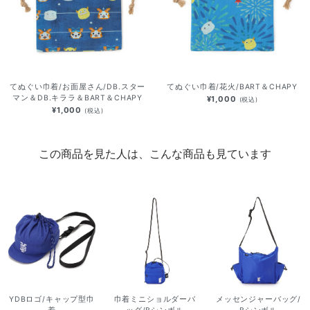
てぬぐい巾着/お面屋さん/DB.スター
てぬぐい巾着/花火/BART＆CHAPY
マン＆DB.キララ＆BART＆CHAPY
¥1,000
(税込)
¥1,000
(税込)
この商品を見た人は、こんな商品も見ています
YDBロゴ/キャップ型巾
巾着ミニショルダーバ
メッセンジャーバッグ/