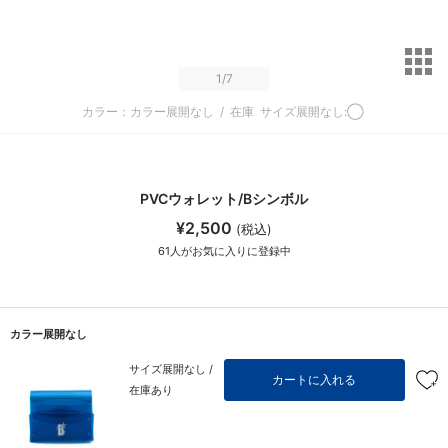
サ
1
/7
カラー：カラー展開なし
/
在庫
サイズ展開なし:◯
PVCウォレット/Bシンボル
¥2,500
(税込)
61
人がお気に入りに登録中
カラー展開なし
サイズ展開なし /
カートに入れる
在庫あり