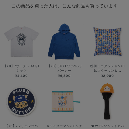
この商品を買った人は、こんな商品も買っています
【+B】/サークルCAT/T
【+B】/CATワッペン/
総柄ミニクッション/D
シャツ
パーカー
B.スターマン＆...
¥4,400
¥6,800
¥2,900
【+B】/シリコンラバ
DB.スターマン×モンチ
NEW ERA/ヘッドカバ