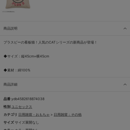
商品説明
プラスビーの看板猫！人気のCATシリーズの新商品が登場！
◆サイズ：縦45cm×横45cm
◆素材：綿100%
商品詳細
品番
ydb4582618874038
性別
ユニセックス
カテゴリ
日用雑貨・おもちゃ
>
日用雑貨：その他
サイズ
サイズ展開なし