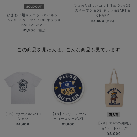
ひまわり畑マスコット手ぬぐい/DB.
SOLD OUT
スターマン＆DB.キララ＆BART＆
ひまわり畑マスコットネイルシー
CHAPY
ル/DB.スターマン＆DB.キララ＆
¥2,500
(税込)
BART＆CHAPY
¥1,500
(税込)
この商品を見た人は、こんな商品も見ています
【+B】/サークルCAT/T
【+B】/シリコンラバ
再入荷
シャツ
ーコースター/CAT
【+B】/CATの仲間た
¥4,400
¥1,600
ち/トートバッグ
¥3,000