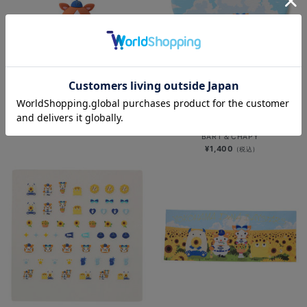
風鈴/DB.スターマン
再入荷
¥2,000
(税込)
ひまわり畑マスコットコンパクトミラ
ー/DB.スターマン＆DB.キララ＆
BART＆CHAPY
¥1,400
(税込)