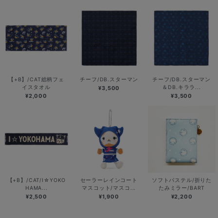
【+B】/CAT総柄フェ
チーフ/DB.スターマン
チーフ/DB.スターマン
イスタオル
＆DB.キララ...
¥3,500
¥2,000
¥3,500
【+B】/CAT/I☆YOKO
セーラーレインコート
ソフトパステル/折りた
HAMA...
マスコット/マスコ...
たみミラー/BART
¥2,500
¥1,900
¥2,200