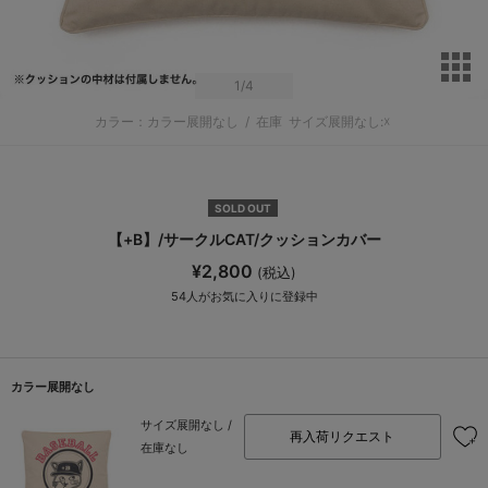
サ
1
/4
カラー：カラー展開なし
/
在庫
サイズ展開なし:☓
SOLD OUT
【+B】/サークルCAT/クッションカバー
¥2,800
(税込)
54
人がお気に入りに登録中
カラー展開なし
サイズ展開なし /
再入荷リクエスト
在庫なし