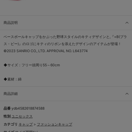
商品説明
ベースボールキャップをかぶった野球スタイルのキティデザインと,『+B(プラ
ス・ビー)』のロゴにキティのリボンを添えたデザインのアイテムが登場！
©2023 SANRIO CO., LTD. APPROVAL NO. L643774
◆サイズ：フリー頭周り55～60cm
◆素材：綿
商品詳細
品番
ydb4582618874588
性別
ユニセックス
カテゴリ
キャップ
>
ファッションキャップ