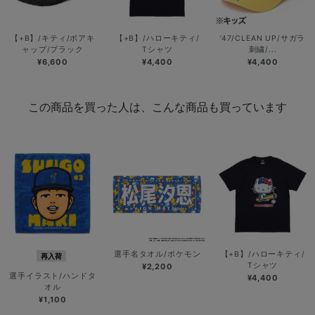
【+B】/キティ/ボアキ
【+B】/ハローキティ/
’47/CLEAN UP/サガラ
ャップ/ブラック
Tシャツ
刺繍/...
¥6,600
¥4,400
¥4,400
この商品を買った人は、こんな商品も買っています
選手名タオル/ポケモン
【+B】/ハローキティ/
再入荷
Tシャツ
¥2,200
選手イラスト/ハンドタ
¥4,400
オル
¥1,100