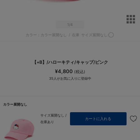
サ
1
/4
カラー：カラー展開なし
/
在庫
サイズ展開なし:◯
【+B】/ハローキティ/キャップ/ピンク
¥4,800
(税込)
35
人がお気に入りに登録中
カラー展開なし
サイズ展開なし /
カートに入れる
在庫あり