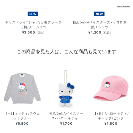
NEW
NEW
キッズドライTシャツ/カモフラージ
横浜DeNAベイスターズ×ケロロ軍
ュ柄/チームロゴ
曹/Tシャツ
¥3,500
¥4,200
(税込)
(税込)
この商品を見た人は、こんな商品も見ています
【+B】/キティ/スウェ
横浜DeNAベイスター
【+B】/ハローキティ/
ットクルー
ズ×ハローキティ...
キャップ/ピンク
¥6,800
¥1,700
¥4,800