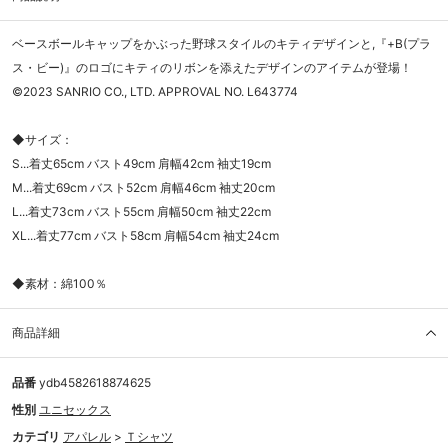
ベースボールキャップをかぶった野球スタイルのキティデザインと,『+B(プラ
ス・ビー)』のロゴにキティのリボンを添えたデザインのアイテムが登場！
©2023 SANRIO CO., LTD. APPROVAL NO. L643774
◆サイズ：
S...着丈65cm バスト49cm 肩幅42cm 袖丈19cm
M...着丈69cm バスト52cm 肩幅46cm 袖丈20cm
L...着丈73cm バスト55cm 肩幅50cm 袖丈22cm
XL...着丈77cm バスト58cm 肩幅54cm 袖丈24cm
◆素材：綿100％
商品詳細
品番
ydb4582618874625
性別
ユニセックス
カテゴリ
アパレル
>
Ｔシャツ