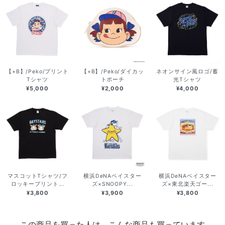
【+B】/Peko/プリント
【+B】/Peko/ダイカッ
ネオンサイン風ロゴ/蓄
Tシャツ
トポーチ
光Tシャツ
¥5,000
¥2,000
¥4,000
マスコットTシャツ/フ
横浜DeNAベイスター
横浜DeNAベイスター
ロッキープリント...
ズ×SNOOPY...
ズ×東北楽天ゴー...
¥3,800
¥3,900
¥3,800
この商品を買った人は、こんな商品も買っています