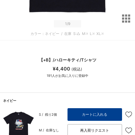
サ
1
/9
カラー：ネイビー
/
在庫
S:△
M:☓
L:☓
XL:☓
【+B】/ハローキティ/Tシャツ
¥4,400
(税込)
191
人がお気に入りに登録中
ネイビー
カートに入れる
S /
残り2個
再入荷リクエスト
M /
在庫なし