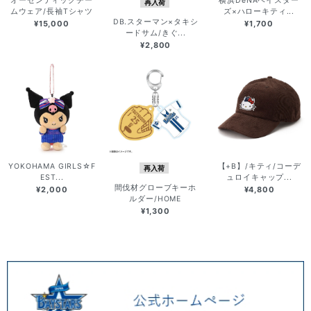
オーセンティックチー
横浜DeNAベイスター
再入荷
ムウェア/長袖Tシャツ
ズ×ハローキティ...
DB.スターマン×タキシ
¥15,000
¥1,700
ードサム/きぐ...
¥2,800
YOKOHAMA GIRLS☆F
【+B】/キティ/コーデ
再入荷
EST...
ュロイキャップ...
間伐材グローブキーホ
¥2,000
¥4,800
ルダー/HOME
¥1,300