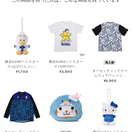
横浜DeNAベイスター
横浜DeNAベイスター
再入荷
ズ×はぴだんぶい...
ズ×SNOOPY...
オーセンティックチー
¥1,700
¥3,900
ムウェア/Tシャツ...
¥9,900