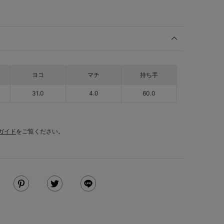
ヨコ
マチ
持ち手
31.0
4.0
60.0
ガイド
をご覧ください。