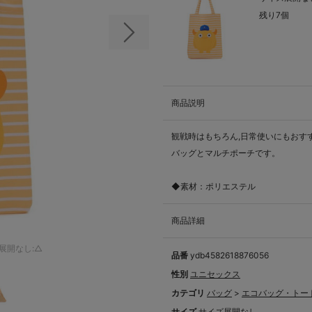
残り7個
次の画像
商品説明
観戦時はもちろん,日常使いにもおすすめ
バッグとマルチポーチです。
◆素材：ポリエステル
商品詳細
展開なし:△
品番
ydb4582618876056
性別
ユニセックス
カテゴリ
バッグ
>
エコバッグ・トー
サイズ
サイズ展開なし