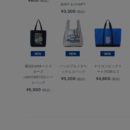
¥800
(税込)
BART＆CHAPY
¥3,300
(税込)
NEW
NEW
NEW
横浜DeNAベイス
パッカブルメタリ
ナイロンビッグト
ターズ
ックエコバッグ
ート/YDBロゴ
×MOONEYES/トー
¥5,200
¥4,800
(税込)
(税込)
トバッグ
¥5,500
(税込)