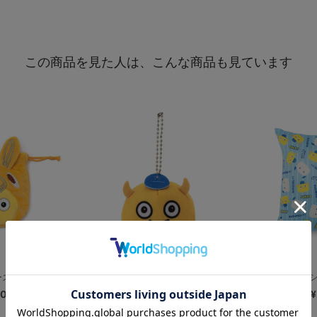
この商品を見た人は、こんな商品も見ています
再入荷
×RODY/ダ...
総柄ミニクッショ
00
¥
俵型マスコット/CHAPY