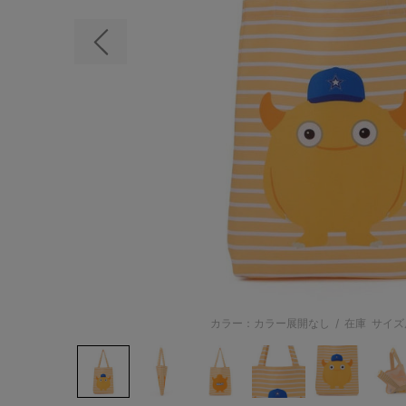
前の画像
カラー：カラー展開なし
/
在庫
サイズ