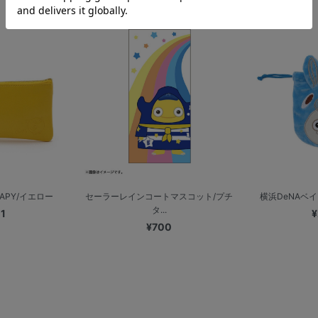
¥1,000
APY/イエロー
セーラーレインコートマスコット/プチ
横浜DeNAベイス
タ...
1
¥
¥700