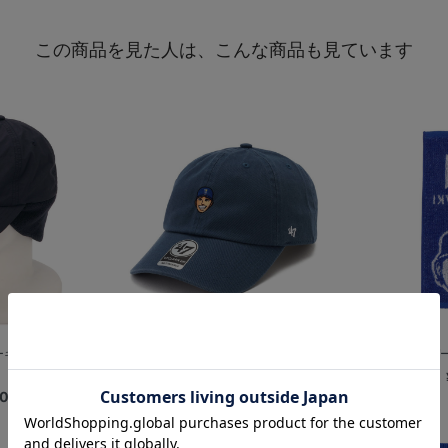
この商品を見た人は、こんな商品も見ています
ーキャップ/ネイビ
選手イラスト/’47/CLEAN UP...
選手ジャガ
¥4,800
00