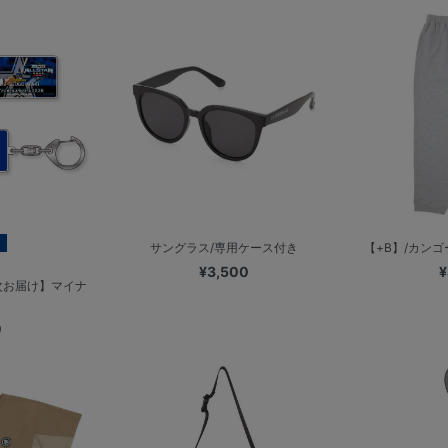
サングラス/専用ケース付き
【+B】/カン
¥3,500
¥
次お届け】マイナ
0