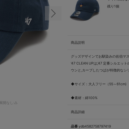
残り1個
次の画像
商品説明
グッズデザインでお馴染みの佐伯マ
’47 CLEAN UPは,’47 定
ウンと,カーブしたつばが特徴的なシ
◆サイズ：大人フリー（55～61cm)
◆素材：綿100%
展開なし:△
商品詳細
品番
ydb4582758797419