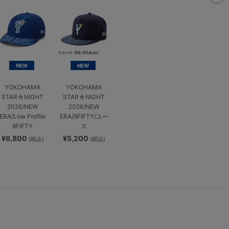
NEW
NEW
YOKOHAMA
YOKOHAMA
STAR☆NIGHT
STAR☆NIGHT
2026/NEW
2026/NEW
ERA/Low Profile
ERA/9FIFTY/ユー
9FIFTY
ス
¥6,800
¥5,200
(税込)
(税込)