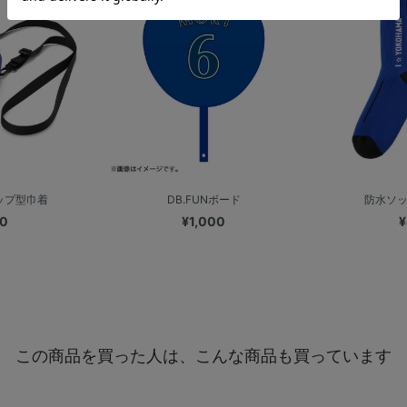
ップ型巾着
DB.FUNボード
防水ソック
00
¥1,000
¥
この商品を買った人は、こんな商品も買っています