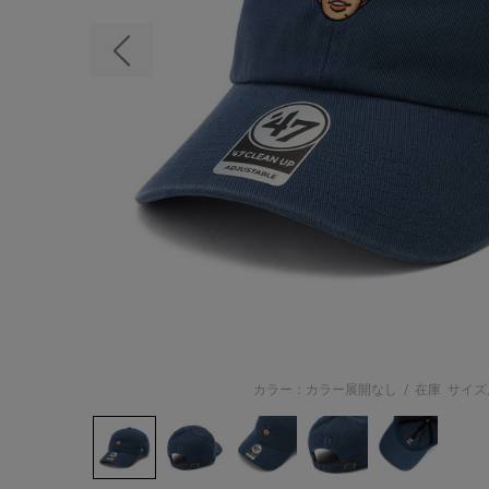
前の画像
カラー：カラー展開なし
/
在庫
サイズ