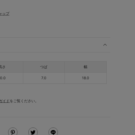
ャップ
高さ
つば
幅
10.0
7.0
18.0
ガイド
をご覧ください。