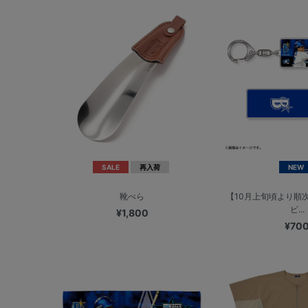
SALE
再入荷
NEW
靴べら
【10月上旬頃より順
ビ...
¥1,800
¥70