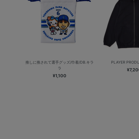
推しに推されて選手グッズ/巾着/DB.キラ
PLAYER PRODUC
ラ
¥7,20
¥1,100