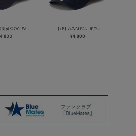
 健/’47/CLEA...
【+B】/’47/CLEAN UP/P...
4,800
¥4,800