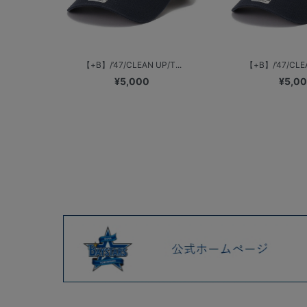
【+B】/’47/CLEAN UP/T...
【+B】/’47/CLEA
¥5,000
¥5,0