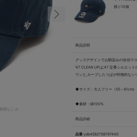
残り10個
次の画像
商品説明
グッズデザインでお馴染みの佐伯マ
’47 CLEAN UPは,’47 定
ウンと,カーブしたつばが特徴的なシ
◆サイズ：大人フリー（55～61cm)
◆素材：綿100%
展開なし:△
商品詳細
品番
ydb4582758797440