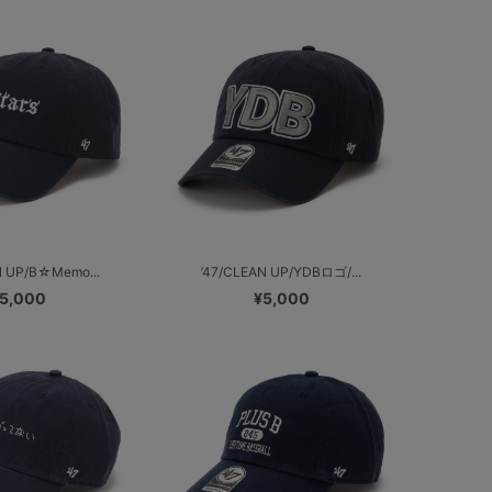
N UP/B☆Memo...
’47/CLEAN UP/YDBロゴ/...
5,000
¥5,000