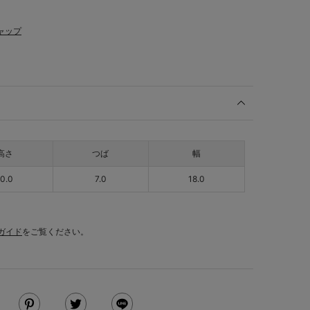
ャップ
高さ
つば
幅
10.0
7.0
18.0
ガイド
をご覧ください。