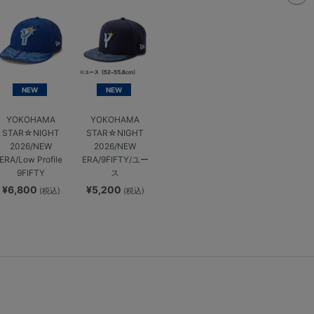
NEW
NEW
YOKOHAMA
YOKOHAMA
STAR☆NIGHT
STAR☆NIGHT
2026/NEW
2026/NEW
ERA/Low Profile
ERA/9FIFTY/ユー
9FIFTY
ス
¥6,800
¥5,200
(税込)
(税込)