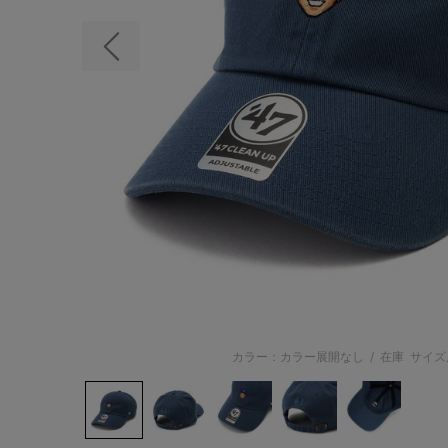
前の画像
カラー：カラー展開なし
/
在庫
サイズ