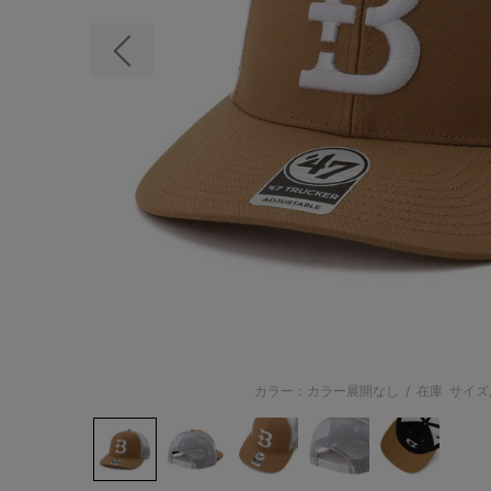
前の画像
カラー：カラー展開なし
/
在庫
サイズ