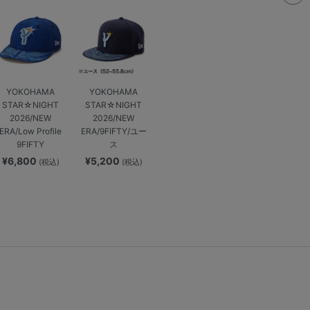
YOKOHAMA
YOKOHAMA
STAR☆NIGHT
STAR☆NIGHT
2026/NEW
2026/NEW
ERA/Low Profile
ERA/9FIFTY/ユー
9FIFTY
ス
¥6,800
¥5,200
(税込)
(税込)