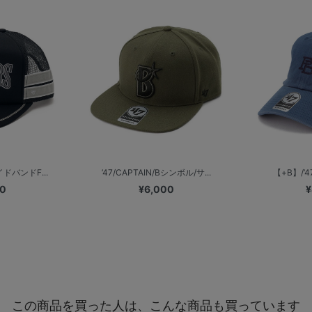
イドバンドF...
’47/CAPTAIN/Bシンボル/サ...
【+B】/’47
00
¥6,000
¥
この商品を買った人は、こんな商品も買っています