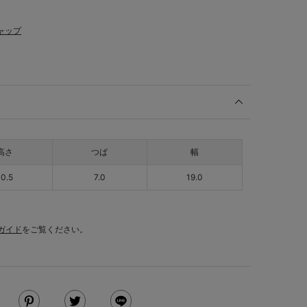
ャップ
高さ
つば
幅
10.5
7.0
19.0
ガイド
をご覧ください。