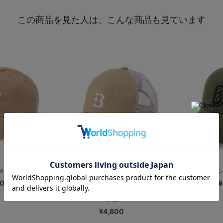
この商品を見た人は、こんな商品も見ています
再入荷
N UP/P...
’47/MVP/
00
¥
【+B】ウォッシュドメッシュキャッ
プ/...
¥4,800