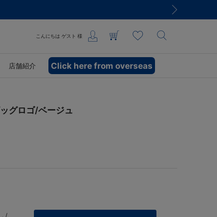
こんにちは
ゲスト
様
Click here from overseas
店舗紹介
/ビッグロゴ/ベージュ
 /