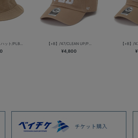
ハット/PLB...
【+B】/’47/CLEAN UP/P...
【+B】/’47
00
¥4,800
¥