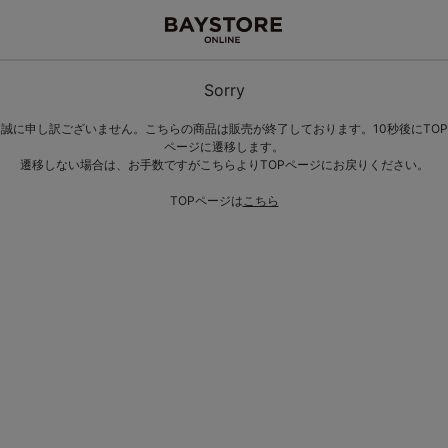
Sorry
誠に申し訳ございません。こちらの商品は販売が終了しております。10秒後にTOP
ページに遷移します。
遷移しない場合は、お手数ですがこちらよりTOPページにお戻りください。
TOPページは
こちら