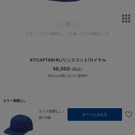
サ
1
/5
カラー：カラー展開なし
/
在庫
サイズ展開なし:△
’47/CAPTAIN RL/リンスコット/ロイヤル
¥6,000
(税込)
14
人がお気に入りに登録中
カラー展開なし
サイズ展開なし /
カートに入れる
残り9個