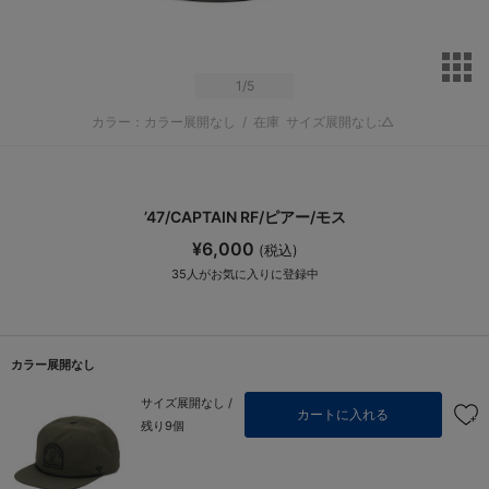
サ
1
/5
カラー：カラー展開なし
/
在庫
サイズ展開なし:△
’47/CAPTAIN RF/ピアー/モス
¥6,000
(税込)
35
人がお気に入りに登録中
カラー展開なし
サイズ展開なし /
カートに入れる
残り9個