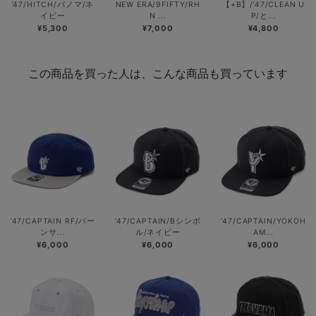
’47/HITCH/パノマ/ネ
NEW ERA/9FIFTY/RH
【+B】/’47/CLEAN U
イビー
N ...
P/と...
¥5,300
¥7,000
¥4,800
この商品を買った人は、こんな商品も買っています
’47/CAPTAIN RF/バー
’47/CAPTAIN/Bシンボ
’47/CAPTAIN/YOKOH
ンサ...
ル/ネイビー
AM...
¥6,000
¥6,000
¥6,000