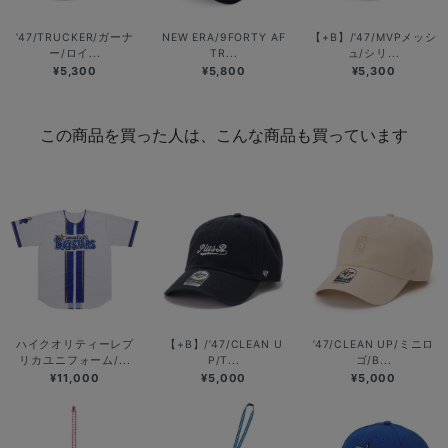
’47/TRUCKER/ガーナ
NEW ERA/9FORTY AF
【+B】/’47/MVPメッシ
ー/ロイ...
TR...
ュ/シリ...
¥5,300
¥5,800
¥5,300
この商品を買った人は、こんな商品も買っています
ハイクオリティーレプ
【+B】/’47/CLEAN U
’47/CLEAN UP/ミニロ
リカユニフォーム/...
P/T...
ゴ/B...
¥11,000
¥5,000
¥5,000