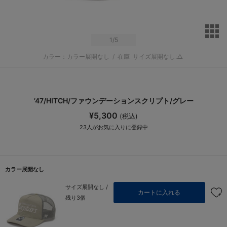
サ
1
/5
カラー：カラー展開なし
/
在庫
サイズ展開なし:△
’47/HITCH/ファウンデーションスクリプト/グレー
¥5,300
(税込)
23
人がお気に入りに登録中
カラー展開なし
サイズ展開なし /
カートに入れる
残り3個