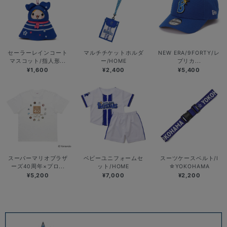
セーラーレインコート
マルチチケットホルダ
NEW ERA/9FORTY/レ
マスコット/指人形...
ー/HOME
プリカ...
¥1,600
¥2,400
¥5,400
スーパーマリオブラザ
ベビーユニフォームセ
スーツケースベルト/I
ーズ40周年×プロ...
ット/HOME
☆YOKOHAMA
¥5,200
¥7,000
¥2,200