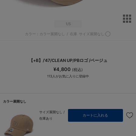
サ
1
/5
カラー：カラー展開なし
/
在庫
サイズ展開なし:◯
【+B】/’47/CLEAN UP/PBロゴ /ベージュ
¥4,800
(税込)
113
人がお気に入りに登録中
カラー展開なし
サイズ展開なし /
カートに入れる
在庫あり