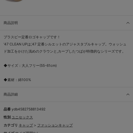
商品説明
プラスビー定番ロゴキャップです！
'47 CLEAN UPは,'47 定番シルエットのアジャスタブルキャップ。ウォッシュ
ド加工をかけた浅めのクラウンと,カーブしたつばが特徴的なシリーズです。
◆サイズ：大人フリー(55-61cm)
◆素材：綿100%
商品詳細
品番
ydb4582758813492
性別
ユニセックス
カテゴリ
キャップ
>
ファッションキャップ