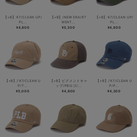
【+B】’47/CLEAN UP/
【+B】/NEW ERA/9T
【+B】’47/CLEAN UP/
PL...
WENT...
PL...
¥4,800
¥5,300
¥4,800
【+B】/’47/CLEAN U
【+B】ピグメントキャ
【+B】/’47/CLEAN U
P/T...
ップ/PBロゴ/...
P/P...
¥5,000
¥4,800
¥4,300