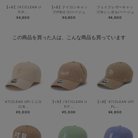
【+B】/’47/CLEAN U
【+B】ナイロンキャッ
フェイクレザーキャッ
P/P...
プ/PBロゴ/ベージュ
プ/Bシンボル/ベージュ
¥4,800
¥4,800
¥4,800
この商品を買った人は、こんな商品も買っています
’47/CLEAN UP/ミニロ
【+B】/’47/CLEAN U
【+B】’47/CLEAN UP/
ゴ/B...
P/T...
PL...
¥5,000
¥5,000
¥4,800