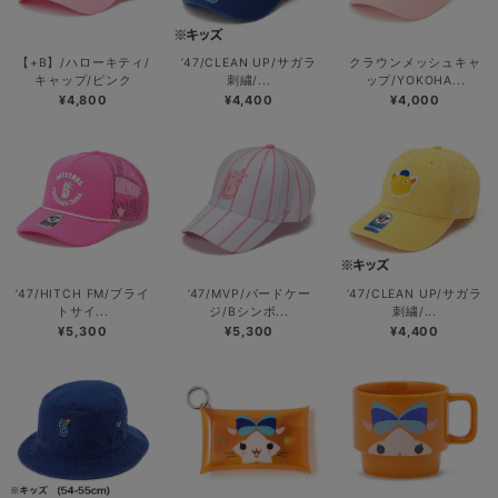
【+B】/ハローキティ/
’47/CLEAN UP/サガラ
クラウンメッシュキャ
キャップ/ピンク
刺繍/...
ップ/YOKOHA...
¥4,800
¥4,400
¥4,000
’47/HITCH FM/ブライ
’47/MVP/バードケー
’47/CLEAN UP/サガラ
トサイ...
ジ/Bシンボ...
刺繍/...
¥5,300
¥5,300
¥4,400