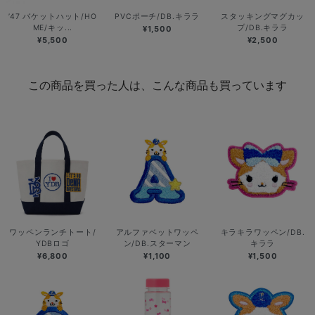
’47 バケットハット/HO
PVCポーチ/DB.キララ
スタッキングマグカッ
ME/キッ...
プ/DB.キララ
¥1,500
¥5,500
¥2,500
この商品を買った人は、こんな商品も買っています
ワッペンランチトート/
アルファベットワッペ
キラキラワッペン/DB.
YDBロゴ
ン/DB.スターマン
キララ
¥6,800
¥1,100
¥1,500