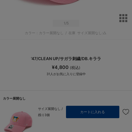
サ
1
/5
カラー：カラー展開なし
/
在庫
サイズ展開なし:△
’47/CLEAN UP/サガラ刺繍/DB.キララ
¥4,800
(税込)
31
人がお気に入りに登録中
カラー展開なし
サイズ展開なし /
カートに入れる
残り3個