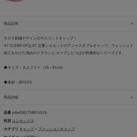
商品説明
サガラ刺繍デザインのマスコットキャップ！
’47 CLEAN UPは,’47 定番シルエットのアジャスタブルキャップ。ウォッシュド
加工をかけた浅めのクラウンと,カーブしたつばが特徴的なシリーズです。
◆サイズ：大人フリー（55～61cm)
◆素材：綿100%
商品詳細
品番
ydb4582758815335
性別
ユニセックス
カテゴリ
キャップ
>
ファッションキャップ