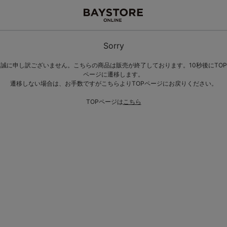
Sorry
誠に申し訳ございません。こちらの商品は販売が終了しております。10秒後にTOP
ページに遷移します。
遷移しない場合は、お手数ですがこちらよりTOPページにお戻りください。
TOPページは
こちら