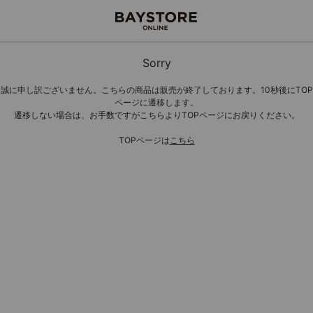
Sorry
誠に申し訳ございません。こちらの商品は販売が終了しております。10秒後にTOP
ページに遷移します。
遷移しない場合は、お手数ですがこちらよりTOPページにお戻りください。
TOPページは
こちら